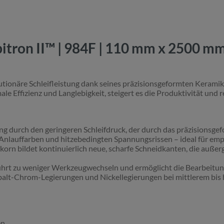
tron II™ | 984F | 110 mm x 2500 mm
utionäre Schleifleistung dank seines präzisionsgeformten Keramik
e Effizienz und Langlebigkeit, steigert es die Produktivität und 
 durch den geringeren Schleifdruck, der durch das präzisionsgef
 Anlauffarben und hitzebedingten Spannungsrissen – ideal für emp
korn bildet kontinuierlich neue, scharfe Schneidkanten, die auße
ührt zu weniger Werkzeugwechseln und ermöglicht die Bearbeitu
Cobalt-Chrom-Legierungen und Nickellegierungen bei mittlerem bi
n.