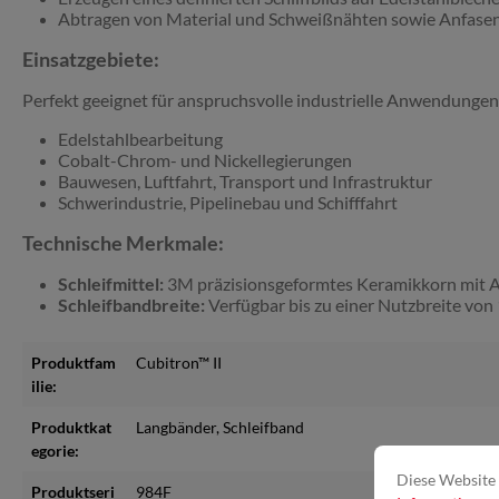
Abtragen von Material und Schweißnähten sowie Anfasen
Einsatzgebiete:
Perfekt geeignet für anspruchsvolle industrielle Anwendungen
Edelstahlbearbeitung
Cobalt-Chrom- und Nickellegierungen
Bauwesen, Luftfahrt, Transport und Infrastruktur
Schwerindustrie, Pipelinebau und Schifffahrt
Technische Merkmale:
Schleifmittel:
3M präzisionsgeformtes Keramikkorn mit Abt
Schleifbandbreite:
Verfügbar bis zu einer Nutzbreite vo
Produktfam
Cubitron™ II
ilie:
Produktkat
Langbänder
, Schleifband
egorie:
Diese Website 
Produktseri
984F