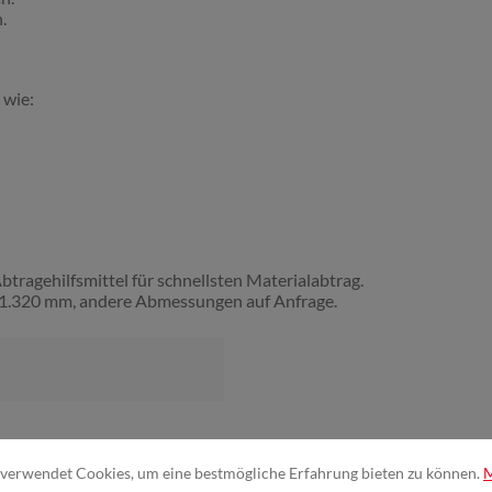
.
 wie:
ragehilfsmittel für schnellsten Materialabtrag.
n 1.320 mm, andere Abmessungen auf Anfrage.
verwendet Cookies, um eine bestmögliche Erfahrung bieten zu können.