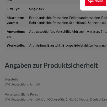
Speichern
Flex-Typ:
Single-flex
Maschinens
Breitbandschleifmaschine
, Feilenbandmaschine
, Ro
ysteme:
Rohrbandschleifmaschine
, Schleifbock
, Spitzenlose
Anwendung
Abtragsschleifen
, Vorschliff
, Abtragen
, Anfasen
, Ent
en:
Werkstoffe:
Aluminium
, Baustahl
, Bronze
, Edelstahl
, Legierunge
Angaben zur Produktsicherheit
Hersteller
3M Deutschland GmbH
Verantwortliche Person
3M Deutschland GmbH, Carl-Schurz-Str. 1, 41453 Neuss, Deutschla