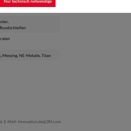
Nur technisch notwendige
boter
,
s Rundschleifen
graten
n
, Messing
, NE-Metalle
, Titan
nd, E-Mail: Innovation.de@3M.com