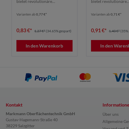
bietet revolutionäre
bietet revolutionäre
Schleifleistung dank seines ...
Schleifleistung dank se
Varianten ab
0,77 €*
Varianten ab
0,71 €*
0,83 €*
0,91 €*
1,27 €*
(34.65% gespart)
1,40 €*
(35% 
In den Warenkorb
In den Waren
Kontakt
Information
Markmann Oberflächentechnik GmbH
Über uns
Gustav-Hagemann-Straße 40
Allgemeine Ge
38229 Salzgitter
Versand und Z