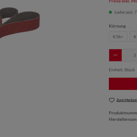
Preise exkl. M
Lieferzeit: 
Körnung
K36+
K
Einheit:
Stück
Zum Merkzet
Produktnumm
Herstellernu