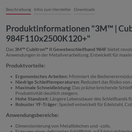
Beschreibung
Infos zum Hersteller
Downloads
Produktinformationen "3M™ | Cubi
984F110x2500K120+"
Das
3M™ Cubitron™ II Gewebeschleifband 984F
bietet revol
Anwendungen in der Metallverarbeitung. Entwickelt für maximal
Produktvorteile:
Ergonomisches Arbeiten:
Minimiert die Bedienerermüdung
Niedrige Schleiftemperaturen:
Reduziert das Risiko von
Maximale Schneidleistung:
Das präzise brechende Schleif
Produktivität deutlich steigern.
Hohe Standzeit:
Längere Lebensdauer des Schleifbands f
Robuster YF-Träger:
Speziell entwickelt für Edelstahl, 
Anwendungsbereiche:
Dimensionierung von Metallblechen und -coils.
Erzeugen eines definierten Schliffbilds auf Edelstahlbleche