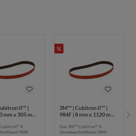
%
3M™ | Cubitron II™ |
13 mm x 305 mm |
984F | 8 mm x 1120 mm |
K80+ |
ubitron™ II
Das 3M™ Cubitron™ II
chleifband |
Gewebeschleifband |
hleifband 984F
Gewebeschleifband 984F
5425
7100044211