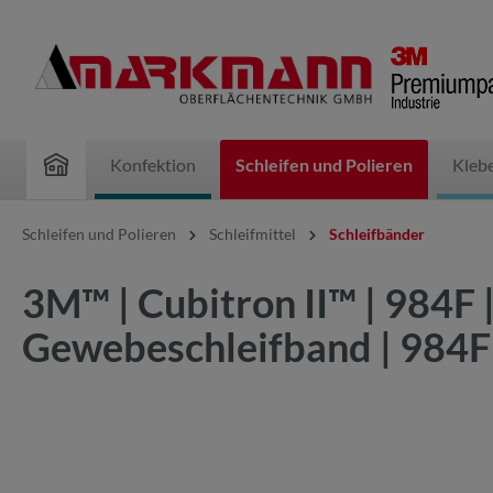
inhalt springen
Konfektion
Schleifen und Polieren
Kleb
Schleifen und Polieren
Schleifmittel
Schleifbänder
3M™ | Cubitron II™ | 984F
Gewebeschleifband | 98