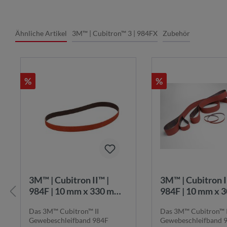
Ähnliche Artikel
3M™ | Cubitron™ 3 | 984FX
Zubehör
%
%
3M™ | Cubitron II™ |
3M™ | Cubitron II™ |
984F | 10 mm x 330 mm |
984F | 10 mm x 
K36+ |
K36+ |
Das 3M™ Cubitron™ II
Das 3M™ Cubitron™ I
Gewebeschleifband |
Gewebeschleifba
Gewebeschleifband 984F
Gewebeschleifband 
984F10x330K36+
984F10x305K3