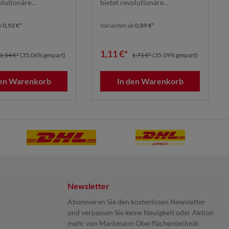
olutionäre
bietet revolutionäre
tung dank seines ...
Schleifleistung dank seines ...
b
0,92 €*
Varianten ab
0,89 €*
1,11 €*
1,54 €*
(35.06% gespart)
1,71 €*
(35.09% gespart)
den Warenkorb
In den Warenkorb
Newsletter
Abonnieren Sie den kostenlosen Newsletter
und verpassen Sie keine Neuigkeit oder Aktion
mehr von Markmann Oberflächentechnik