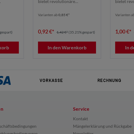
bietet revolutionäre
bietet rev
ines ...
Schleifleistung dank seines ...
Schleifleis
Varianten ab
0,85 €*
Varianten a
0,92 €*
1,00 €*
gespart)
1,42 €*
(35.21% gespart)
korb
In den Warenkorb
In 
en
Service
Kontakt
schäftsbedingungen
Mängelerklärung und Rückgabe
ahlungsbedingungen
Newsletter