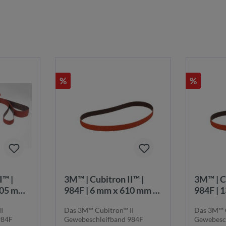
%
%
3M™ | Cubitron II™ |
3M™ | Cubitron II™ |
305 mm |
984F | 6 mm x 610 mm |
984F | 
K36+ |
K36+ |
I
Das 3M™ Cubitron™ II
Das 3M™ C
nd |
Gewebeschleifband |
Gewebes
984F
Gewebeschleifband 984F
Gewebesc
6+
7100044210
710003