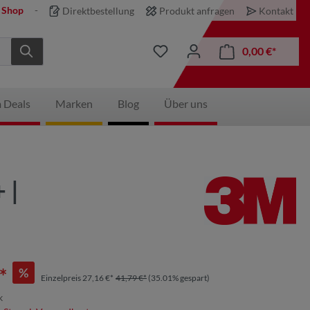
 Shop
Direktbestellung
Produkt anfragen
Kontakt
0,00 €*
 Deals
Marken
Blog
Über uns
 |
*
%
Einzelpreis 27,16 €*
41,79 €*
(35.01% gespart)
k