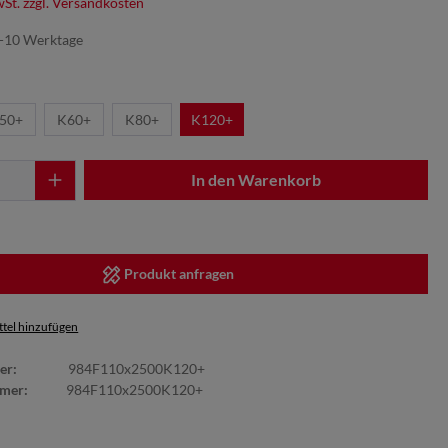
wSt. zzgl. Versandkosten
7-10 Werktage
50+
K60+
K80+
K120+
In den Warenkorb
Produkt anfragen
tel hinzufügen
er:
984F110x2500K120+
mmer:
984F110x2500K120+