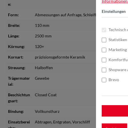
Informationen .
e:
Einstellungen
Form:
Abmessungen auf Anfrage
, Schleifbänder bis max. 
Breite:
110 mm
Technisch 
Länge:
2500 mm
Statistiken
Körnung:
120+
Marketing
Kornart:
präzisionsgeformte Keramik
Komfortfu
Streuung:
Halboffen
Shopware 
Trägermater
Gewebe
Brevo
ial:
Beschichtun
Closed Coat
gsart:
Bindung:
Vollkunstharz
Einsatzberei
Abtragen
, Entgraten
, Vorschliff
che: