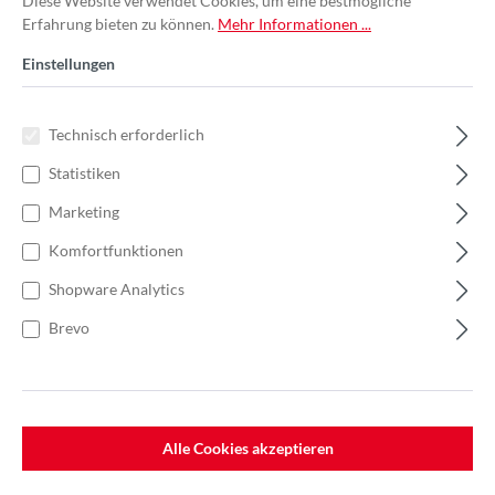
Diese Website verwendet Cookies, um eine bestmögliche
Erfahrung bieten zu können.
Mehr Informationen ...
Einstellungen
Technisch erforderlich
Statistiken
Marketing
Komfortfunktionen
Shopware Analytics
Brevo
%
129,06 €*
Einzelpreis 43,02 €*
66,18 €*
(35% gespart)
Einheit:
1 Stück
Preise exkl. MwSt. zzgl. Versandkosten
Alle Cookies akzeptieren
Lieferzeit: 7-10 Werktage