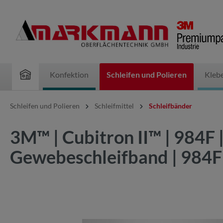
inhalt springen
Konfektion
Schleifen und Polieren
Kleb
Schleifen und Polieren
Schleifmittel
Schleifbänder
3M™ | Cubitron II™ | 984F
Gewebeschleifband | 98