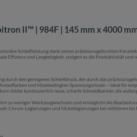
tron II™ | 984F | 145 mm x 4000 mm
utionäre Schleifleistung dank seines präzisionsgeformten Keramik
e Effizienz und Langlebigkeit, steigert es die Produktivität und 
 durch den geringeren Schleifdruck, der durch das präzisionsgef
 Anlauffarben und hitzebedingten Spannungsrissen – ideal für emp
korn bildet kontinuierlich neue, scharfe Schneidkanten, die auße
ührt zu weniger Werkzeugwechseln und ermöglicht die Bearbeitu
Cobalt-Chrom-Legierungen und Nickellegierungen bei mittlerem bi
n.