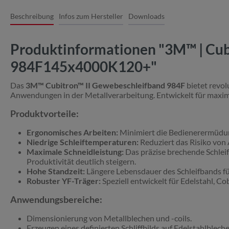
Beschreibung
Infos zum Hersteller
Downloads
Produktinformationen "3M™ | Cubi
984F145x4000K120+"
Das
3M™ Cubitron™ II Gewebeschleifband 984F
bietet revol
Anwendungen in der Metallverarbeitung. Entwickelt für maximal
Produktvorteile:
Ergonomisches Arbeiten:
Minimiert die Bedienerermüdung
Niedrige Schleiftemperaturen:
Reduziert das Risiko von
Maximale Schneidleistung:
Das präzise brechende Schleif
Produktivität deutlich steigern.
Hohe Standzeit:
Längere Lebensdauer des Schleifbands f
Robuster YF-Träger:
Speziell entwickelt für Edelstahl, 
Anwendungsbereiche:
Dimensionierung von Metallblechen und -coils.
Erzeugen eines definierten Schliffbilds auf Edelstahlbleche