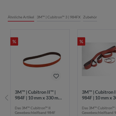
Ähnliche Artikel
3M™ | Cubitron™ 3 | 984FX
Zubehör
%
%
3M™ | Cubitron II™ |
3M™ | Cubitron II™ |
984F | 10 mm x 330 mm |
984F | 10 mm x 
K36+ |
K36+ |
Das 3M™ Cubitron™ II
Das 3M™ Cubitron™ I
Gewebeschleifband |
Gewebeschleifba
Gewebeschleifband 984F
Gewebeschleifband 
984F10x330K36+
984F10x305K3