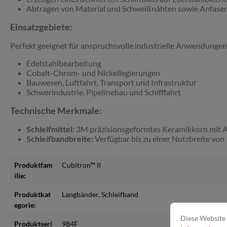
Abtragen von Material und Schweißnähten sowie Anfasen
Einsatzgebiete:
Perfekt geeignet für anspruchsvolle industrielle Anwendungen
Edelstahlbearbeitung
Cobalt-Chrom- und Nickellegierungen
Bauwesen, Luftfahrt, Transport und Infrastruktur
Schwerindustrie, Pipelinebau und Schifffahrt
Technische Merkmale:
Schleifmittel:
3M präzisionsgeformtes Keramikkorn mit Abt
Schleifbandbreite:
Verfügbar bis zu einer Nutzbreite vo
Produktfam
Cubitron™ II
ilie:
Produktkat
Langbänder
, Schleifband
egorie:
Diese Website 
Produktseri
984F