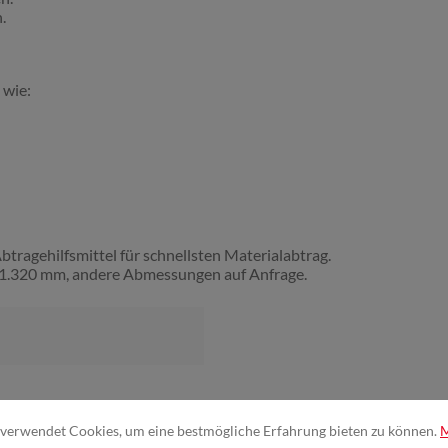
.
 wie:
ragehilfsmittel für schnellsten Materialabtrag.
n 1.320 mm, andere Abmessungen auf Anfrage.
verwendet Cookies, um eine bestmögliche Erfahrung bieten zu können.