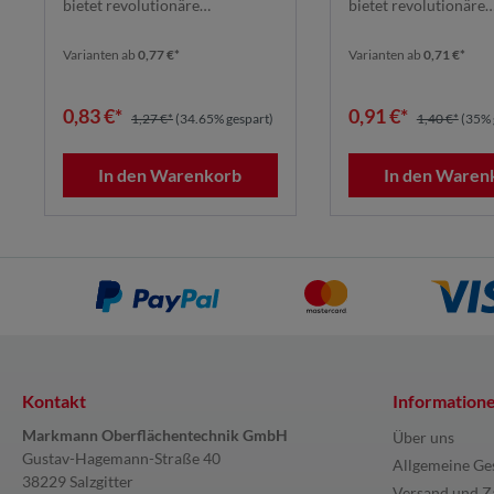
bietet revolutionäre
bietet revolutionäre
Schleifleistung dank seines ...
Schleifleistung dank se
Varianten ab
0,77 €*
Varianten ab
0,71 €*
0,83 €*
0,91 €*
1,27 €*
(34.65% gespart)
1,40 €*
(35% 
In den Warenkorb
In den Waren
Kontakt
Information
Markmann Oberflächentechnik GmbH
Über uns
Gustav-Hagemann-Straße 40
Allgemeine Ge
38229 Salzgitter
Versand und Z