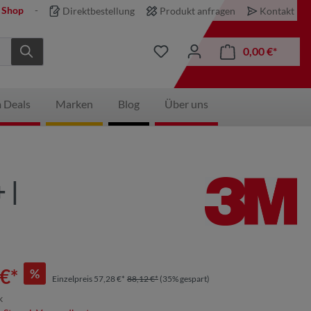
 Shop
Direktbestellung
Produkt anfragen
Kontakt
0,00 €*
 Deals
Marken
Blog
Über uns
 |
€*
%
Einzelpreis 57,28 €*
88,12 €*
(35% gespart)
k