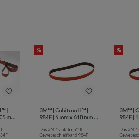
%
%
3M™ | Cubitron II™ |
3M™ | Cubitron II™ |
305 mm |
984F | 6 mm x 610 mm |
984F | 
K36+ |
K36+ |
I
Das 3M™ Cubitron™ II
Das 3M™ C
nd |
Gewebeschleifband |
Gewebes
984F
Gewebeschleifband 984F
Gewebesc
6+
7100044210
710003