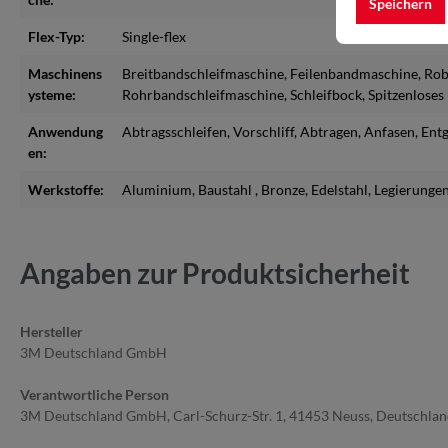
Speichern
Flex-Typ:
Single-flex
Maschinens
Breitbandschleifmaschine
, Feilenbandmaschine
, Ro
ysteme:
Rohrbandschleifmaschine
, Schleifbock
, Spitzenlose
Anwendung
Abtragsschleifen
, Vorschliff
, Abtragen
, Anfasen
, Ent
en:
Werkstoffe:
Aluminium
, Baustahl
, Bronze
, Edelstahl
, Legierunge
Angaben zur Produktsicherheit
Hersteller
3M Deutschland GmbH
Verantwortliche Person
3M Deutschland GmbH, Carl-Schurz-Str. 1, 41453 Neuss, Deutschla