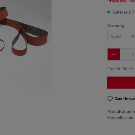
Preise exkl. M
Lieferzeit: 
Körnung
K36+
K
Einheit:
Stück
Zum Merkzet
Produktnumm
Herstellernu