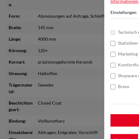
Informationen .
e:
Einstellungen
Form:
Abmessungen auf Anfrage
, Schleifbänder bis max. 
Breite:
145 mm
Technisch 
Länge:
4000 mm
Statistiken
Körnung:
120+
Marketing
Kornart:
präzisionsgeformte Keramik
Komfortfu
Streuung:
Halboffen
Shopware 
Trägermater
Gewebe
Brevo
ial:
Beschichtun
Closed Coat
gsart:
Bindung:
Vollkunstharz
Einsatzberei
Abtragen
, Entgraten
, Vorschliff
che: