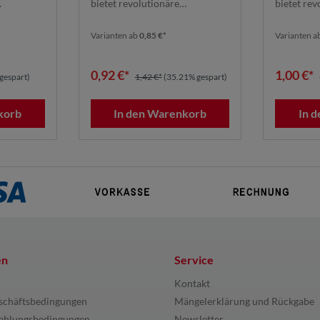
bietet revolutionäre
bietet rev
ines ...
Schleifleistung dank seines ...
Schleifleis
Varianten ab
0,85 €*
Varianten a
0,92 €*
1,00 €*
gespart)
1,42 €*
(35.21% gespart)
korb
In den Warenkorb
In 
en
Service
Kontakt
schäftsbedingungen
Mängelerklärung und Rückgabe
ahlungsbedingungen
Newsletter