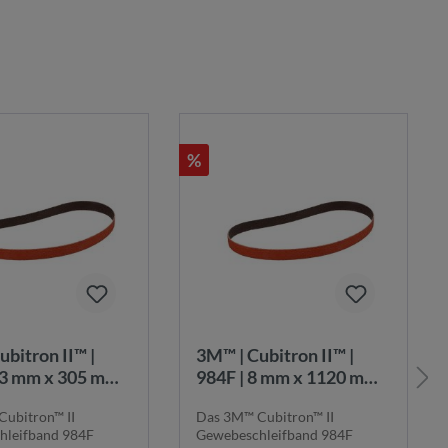
%
3M™ | Cubitron II™ |
13 mm x 305 mm |
984F | 8 mm x 1120 mm |
K80+ |
ubitron™ II
Das 3M™ Cubitron™ II
chleifband |
Gewebeschleifband |
hleifband 984F
Gewebeschleifband 984F
5425
7100044211