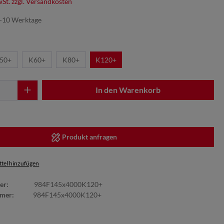
wSt. zzgl. Versandkosten
7-10 Werktage
50+
K60+
K80+
K120+
In den Warenkorb
Produkt anfragen
tel hinzufügen
er:
984F145x4000K120+
mmer:
984F145x4000K120+