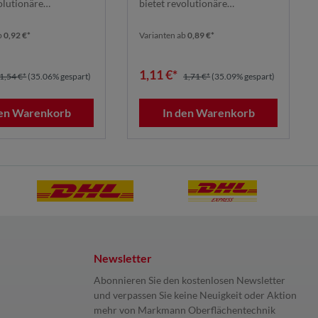
olutionäre
bietet revolutionäre
tung dank seines ...
Schleifleistung dank seines ...
b
0,92 €*
Varianten ab
0,89 €*
1,11 €*
1,54 €*
(35.06% gespart)
1,71 €*
(35.09% gespart)
den Warenkorb
In den Warenkorb
Newsletter
Abonnieren Sie den kostenlosen Newsletter
und verpassen Sie keine Neuigkeit oder Aktion
mehr von Markmann Oberflächentechnik