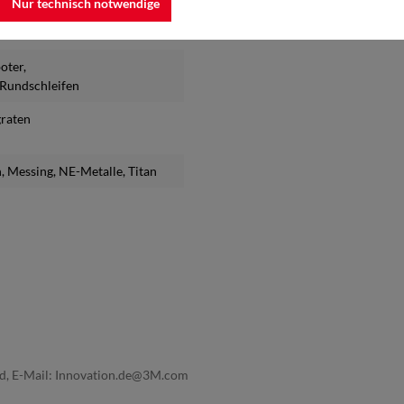
Nur technisch notwendige
boter
,
s Rundschleifen
graten
n
, Messing
, NE-Metalle
, Titan
nd, E-Mail: Innovation.de@3M.com