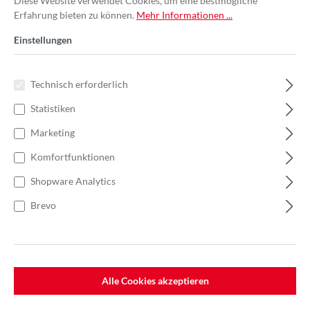
Diese Website verwendet Cookies, um eine bestmögliche
Erfahrung bieten zu können.
Mehr Informationen ...
Einstellungen
Technisch erforderlich
Statistiken
Marketing
Komfortfunktionen
Shopware Analytics
Brevo
%
33,19 €*
51,06 €*
(35% gespart)
Einheit:
1 Stück
Preise exkl. MwSt. zzgl. Versandkosten
Alle Cookies akzeptieren
Lieferzeit: 7-10 Werktage