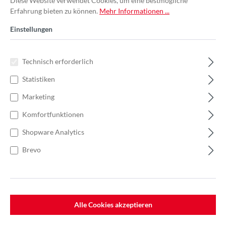
Diese Website verwendet Cookies, um eine bestmögliche
Erfahrung bieten zu können.
Mehr Informationen ...
Einstellungen
Technisch erforderlich
Statistiken
Marketing
Komfortfunktionen
Shopware Analytics
Brevo
%
118,44 €*
Einzelpreis 9,87 €*
15,19 €*
(35.02% gespart)
Einheit:
1 Stück
Preise exkl. MwSt. zzgl. Versandkosten
Alle Cookies akzeptieren
Lieferzeit: 7-10 Werktage