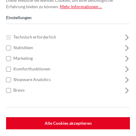
Diese Website verwendet Cookies, um eine bestmögliche
Erfahrung bieten zu können.
Mehr Informationen ...
Einstellungen
Technisch erforderlich
Statistiken
Marketing
Komfortfunktionen
Shopware Analytics
Brevo
%
88,52 €*
Einzelpreis 22,13 €*
34,04 €*
(34.99% gespart)
Einheit:
1 Stück
Preise exkl. MwSt. zzgl. Versandkosten
Alle Cookies akzeptieren
Lieferzeit: 7-10 Werktage