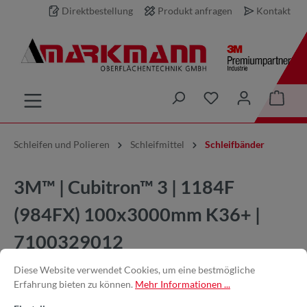
Direktbestellung
Produkt anfragen
Kontakt
inhalt springen
Schleifen und Polieren
Schleifmittel
Schleifbänder
3M™ | Cubitron™ 3 | 1184F
(984FX) 100x3000mm K36+ |
7100329012
Diese Website verwendet Cookies, um eine bestmögliche
Erfahrung bieten zu können.
Mehr Informationen ...