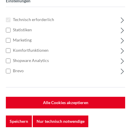
Einstellungen
Technisch erforderlich
Statistiken
Marketing
Komfortfunktionen
Shopware Analytics
Brevo
Alle Cookies akzeptieren
%
831,80 €*
Einzelpreis 41,59 €*
63,98 €*
(35% gespart)
Einheit:
1 Stück
Speichern
Nur technisch notwendige
Preise exkl. MwSt. zzgl. Versandkosten