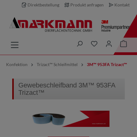
Direktbestellung
Produkt anfragen
Kontakt
inhalt springen
Konfektion
Trizact™ Schleifmittel
3M™ 953FA Trizact™
Gewebeschleifband 3M™ 953FA
Trizact™