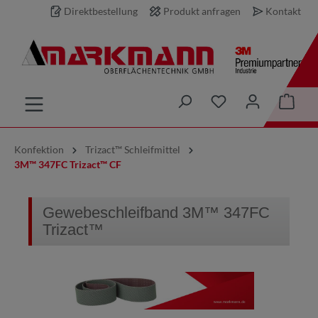
Direktbestellung
Produkt anfragen
Kontakt
inhalt springen
Konfektion
Trizact™ Schleifmittel
3M™ 347FC Trizact™ CF
Gewebeschleifband 3M™ 347FC
Trizact™