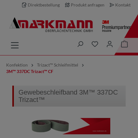
Direktbestellung
Produkt anfragen
Kontakt
inhalt springen
Konfektion
Trizact™ Schleifmittel
3M™ 337DC Trizact™ CF
Gewebeschleifband 3M™ 337DC
Trizact™