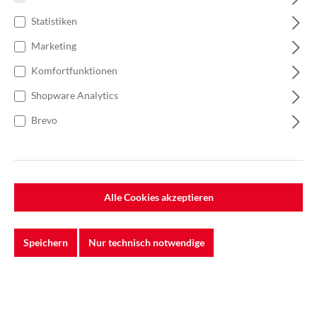
Statistiken
Marketing
Komfortfunktionen
Shopware Analytics
Brevo
Alle Cookies akzeptieren
%
160,00 €*
Einzelpreis 0,64 €*
0,91 €*
(29.67% gespart)
Speichern
Nur technisch notwendige
Einheit:
1 Stück
Preise exkl. MwSt. zzgl. Versandkosten
Lieferzeit: 5-7 Werktage