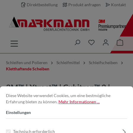
Direktbestellung
Produkt anfragen
Kontakt
inhalt springen
Schleifen und Polieren
Schleifmittel
Schleifscheiben
Kletthaftende Scheiben
3M™ | Xtract™ | Cubitron™ 2 |
Diese Website verwendet Cookies, um eine bestmögliche
Filmscheibe 775L – 75 mm, 600+,
Erfahrung bieten zu können.
Mehr Informationen ...
multihole
Einstellungen
Technisch erforderlich