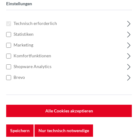
Einstellungen
Technisch erforderlich
Statistiken
Marketing
Komfortfunktionen
Shopware Analytics
Brevo
Alle Cookies akzeptieren
%
94,12 €*
Einzelpreis 23,53 €*
36,20 €*
(35% gespart)
Einheit:
1 Stück
Speichern
Nur technisch notwendige
Preise exkl. MwSt. zzgl. Versandkosten