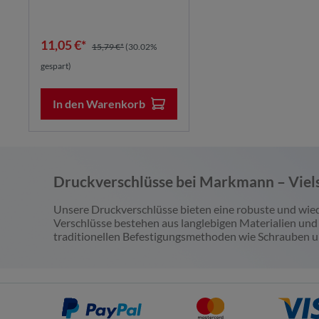
spezielle Forme...
Wachs, Fett, Öl und Tee
12,75 €*
28,51 €*
18,22 €*
(30.02%
38,01 €*
(2
gespart)
gespart)
In den Warenkorb
In den Warenko
Druckverschlüsse bei Markmann – Viels
Unsere Druckverschlüsse bieten eine robuste und wied
Verschlüsse bestehen aus langlebigen Materialien und g
traditionellen Befestigungsmethoden wie Schrauben u