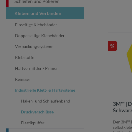
Schleifen und Polieren
Kleben und Verbinden
Einseitige Klebebänder
Doppelseitige Klebebänder
%
Verpackungssysteme
Klebstoffe
Haftvermittler / Primer
Reiniger
Industrielle Klett- & Haftsysteme
Haken- und Schlaufenband
3M™ | D
Schwarz 
Druckverschlüsse
Flexible
Der 3M™ D
700007
Elastikpuffer
selbstkleb