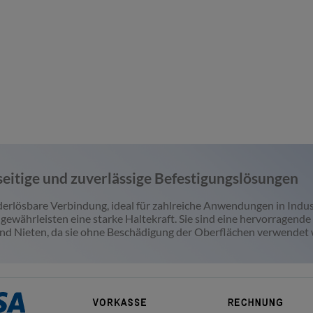
r...
mit einem verne...
Anwendung
Temperaturb
Ab
2,77 €*
99,25 €*
4.99%
gespart)
Jetzt kaufen
rb
Jetz
eitige und zuverlässige Befestigungslösungen
erlösbare Verbindung, ideal für zahlreiche Anwendungen in Indu
ewährleisten eine starke Haltekraft. Sie sind eine hervorragende
nd Nieten, da sie ohne Beschädigung der Oberflächen verwendet