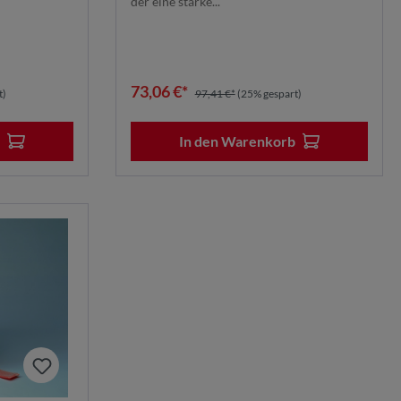
der eine starke...
73,06 €*
t)
97,41 €*
(25% gespart)
b
In den Warenkorb