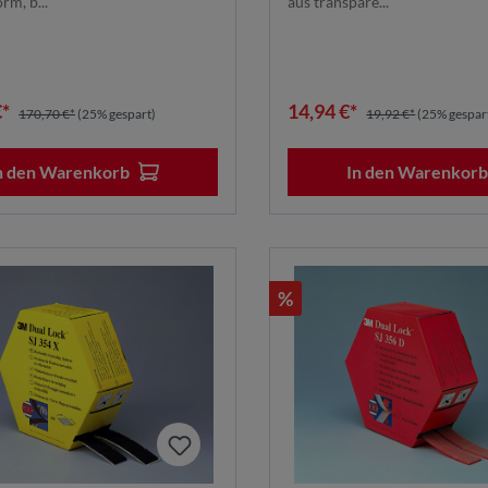
rm, b...
aus transpare...
€*
14,94 €*
170,70 €*
(25% gespart)
19,92 €*
(25% gespar
n den Warenkorb
In den Warenkor
%