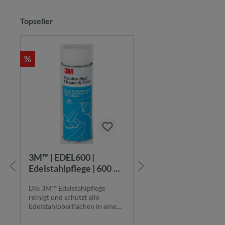
Abschicken
Topseller
%
%
3M™ | 08631 |
3M™ | 08984 |
Glasreiniger | 500 ml |
Universalklebsto
7100138680
ger | 1 L | 70000
Der 3M™ Glasreiniger verleiht
Der 3M™
Fahrzeugscheiben wieder
Universalklebstoffrei
Klarheit und Glanz. Die
entfernt effizient Kleb