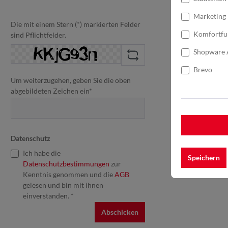
Marketing
Komfortfu
Die mit einem Stern (*) markierten Felder
Shopware 
sind Pflichtfelder.
Brevo
Um weiterzugehen, geben Sie die oben
abgebildeten Zeichen ein*
Datenschutz
Speichern
Ich habe die
Datenschutzbestimmungen
zur
Kenntnis genommen und die
AGB
gelesen und bin mit ihnen
einverstanden. *