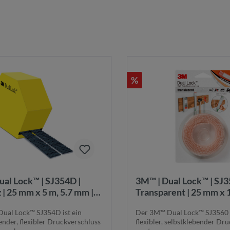
%
ual Lock™ | SJ354D |
3M™ | Dual Lock™ | SJ3
| 25 mm x 5 m, 5.7 mm |
Transparent | 25 mm x 1
r Druckverschluss |
mm | Flexibler Druckve
ual Lock™ SJ354D ist ein
Der 3M™ Dual Lock™ SJ3560 i
0523
7100017793
ender, flexibler Druckverschluss
flexibler, selbstklebender Dr