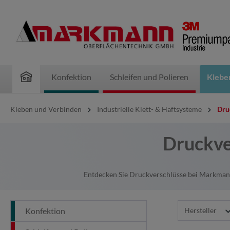
inhalt springen
Konfektion
Schleifen und Polieren
Klebe
Kleben und Verbinden
Industrielle Klett- & Haftsysteme
Dru
Druckve
Entdecken Sie Druckverschlüsse bei Markmann
Hersteller
Konfektion