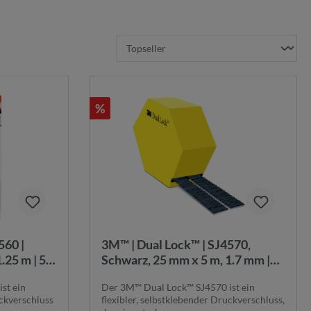
%
560 |
3M™ | Dual Lock™ | SJ4570,
.25 m | 5.7
Schwarz, 25 mm x 5 m, 1.7 mm |
rschluss |
Spendebox | Flexibler
st ein
Der 3M™ Dual Lock™ SJ4570 ist ein
Druckverschluss | 7000070534
uckverschluss
flexibler, selbstklebender Druckverschluss,