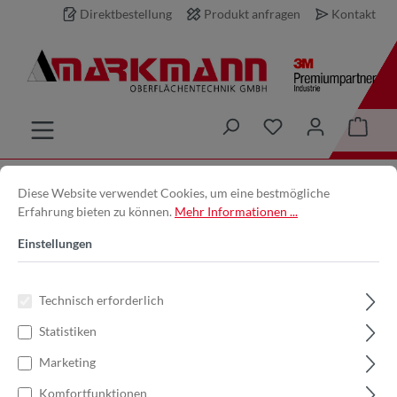
Direktbestellung
Produkt anfragen
Kontakt
inhalt springen
Kleben und Verbinden
Industrielle Klett- & Haftsysteme
Diese Website verwendet Cookies, um eine bestmögliche
Haken- und Schlaufenband
Erfahrung bieten zu können.
Mehr Informationen ...
Einstellungen
Technisch erforderlich
Statistiken
Marketing
Haken- und Schlaufenband –
Komfortfunktionen