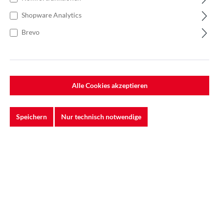
Wiederlösbare Befestigung bei
Shopware Analytics
Markmann
Brevo
Filter
Alle Cookies akzeptieren
Speichern
Nur technisch notwendige
%