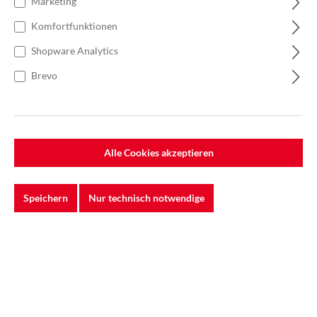
Marketing
Komfortfunktionen
Shopware Analytics
Brevo
Alle Cookies akzeptieren
Speichern
Nur technisch notwendige
%
70,93 €*
94,57 €*
(25% gespart)
Einheit:
1 Stück
Preise exkl. MwSt. zzgl. Versandkosten
Lieferzeit: 5-7 Werktage