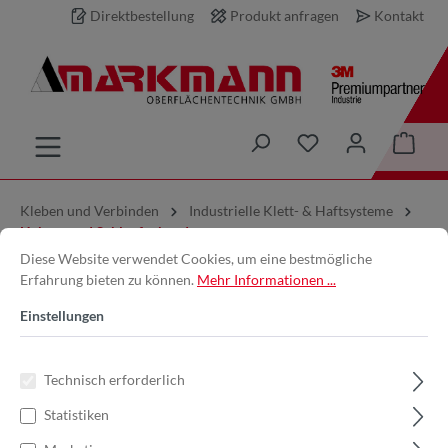
Direktbestellung
Produkt anfragen
Kontakt
inhalt springen
Kleben und Verbinden
Industrielle Klett- & Haftsysteme
Haken- und Schlaufenband
Diese Website verwendet Cookies, um eine bestmögliche
Erfahrung bieten zu können.
Mehr Informationen ...
3M™ | SJ352D | Schwarz | 25 mm
Einstellungen
x 5 m | 4.4 mm | Innenbereich |
Spendebox | Haken- und
Technisch erforderlich
Schlaufenband | 7000070522
Statistiken