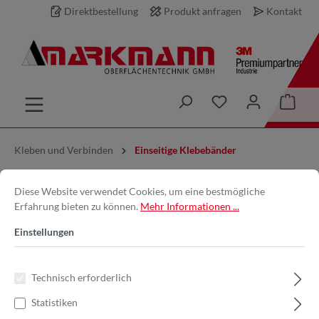
Direktbestellung
Produkt anfragen
Kontakt
inhalt springen
Kleben und Verbinden
Einseitige Klebebänder
3M™ | 54231916 | 5423,
Diese Website verwendet Cookies, um eine bestmögliche
Erfahrung bieten zu können.
Mehr Informationen ...
Transparent | 19 mm x 16.5 m |
Einstellungen
0.3 mm | UHMW-Polyethylen-
Gleitklebeband | 7000029144
Technisch erforderlich
Statistiken