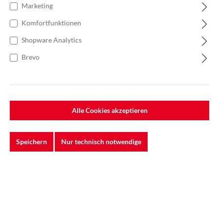
Marketing
Komfortfunktionen
Shopware Analytics
Brevo
Alle Cookies akzeptieren
Speichern
Nur technisch notwendige
%
78,45 €*
104,60 €*
(25% gespart)
Einheit:
1 Rolle
Preise exkl. MwSt. zzgl. Versandkosten
Lieferzeit: 5-7 Werktage