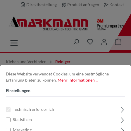
Direktbestellung
Produkt anfragen
Kontakt
inhalt springen
Kleben und Verbinden
Reiniger
Diese Website verwendet Cookies, um eine bestmögliche
3M™ | 08984 |
Erfahrung bieten zu können.
Mehr Informationen ...
Universalklebstoffreiniger | 1 L |
Einstellungen
7000079959
Technisch erforderlich
Statistiken
Marketing