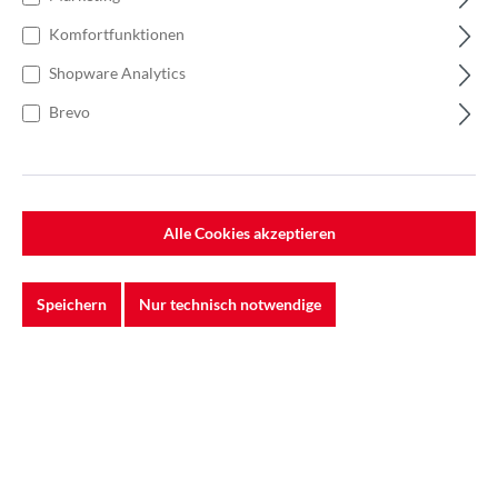
Komfortfunktionen
Shopware Analytics
Brevo
Alle Cookies akzeptieren
Speichern
Nur technisch notwendige
%
28,51 €*
38,01 €*
(24.99% gespart)
Einheit:
1 Stück
Preise exkl. MwSt. zzgl. Versandkosten
Lieferzeit: 5-7 Werktage
In den Warenkorb