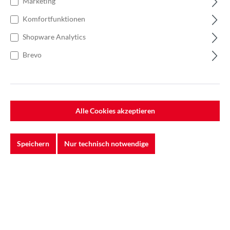
Marketing
Komfortfunktionen
Shopware Analytics
Brevo
Alle Cookies akzeptieren
Speichern
Nur technisch notwendige
%
73,06 €*
97,41 €*
(25% gespart)
Einheit:
1 Stück
Preise exkl. MwSt. zzgl. Versandkosten
Auf Lager