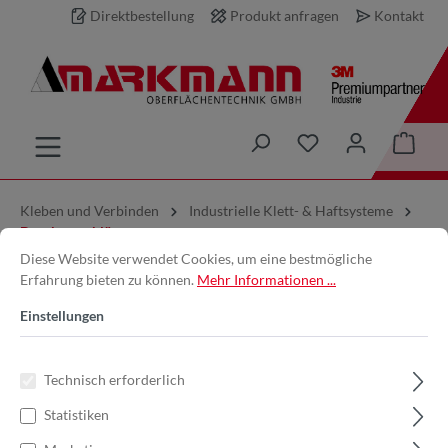
Direktbestellung
Produkt anfragen
Kontakt
inhalt springen
Kleben und Verbinden
Industrielle Klett- & Haftsysteme
Druckverschlüsse
Diese Website verwendet Cookies, um eine bestmögliche
Erfahrung bieten zu können.
Mehr Informationen ...
3M™ | Dual Lock™ | SJ4570,
Einstellungen
Schwarz, 25 mm x 5 m, 1.7 mm |
Spendebox | Flexibler
Technisch erforderlich
Druckverschluss | 7000070534
Statistiken