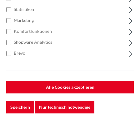
Statistiken
Marketing
Komfortfunktionen
Shopware Analytics
Brevo
Alle Cookies akzeptieren
Speichern
Nur technisch notwendige
%
173,98 €*
231,97 €*
(25% gespart)
Einheit:
1 Stück
Preise exkl. MwSt. zzgl. Versandkosten
Lieferzeit: 5-7 Werktage