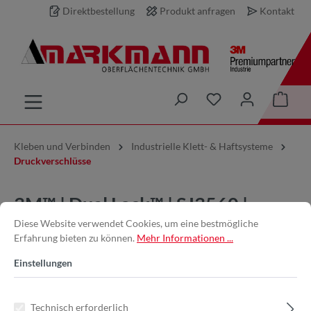
Direktbestellung
Produkt anfragen
Kontakt
inhalt springen
Kleben und Verbinden
Industrielle Klett- & Haftsysteme
Druckverschlüsse
3M™ | Dual Lock™ | SJ3560 |
Diese Website verwendet Cookies, um eine bestmögliche
Transparent | 25 mm x 5 m | 5.7
Erfahrung bieten zu können.
Mehr Informationen ...
mm | Spendebox | Flexibler
Einstellungen
Druckverschluss | 7000070525
Technisch erforderlich