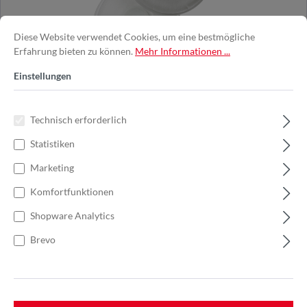
Diese Website verwendet Cookies, um eine bestmögliche
Erfahrung bieten zu können.
Mehr Informationen ...
Einstellungen
3M™ | 2135 | P3 R | Partikelfilter | 7100240628
Technisch erforderlich
Der 3M™ 2135 P3 R Partikelfilter bietet effektiven Schutz gegen
feste und flüssige Partikel. ...
Statistiken
Marketing
Varianten ab
4,22 €*
Komfortfunktionen
5,21 €*
Shopware Analytics
6,94 €*
(24.93% gespart)
Brevo
Jetzt kaufen