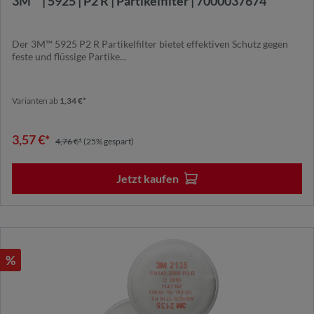
3M™ | 5925 | P2 R | Partikelfilter | 7000037674
Der 3M™ 5925 P2 R Partikelfilter bietet effektiven Schutz gegen
feste und flüssige Partike...
Varianten ab
1,34 €*
3,57 €*
4,76 €*
(25% gespart)
Jetzt kaufen
%