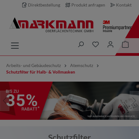
Direktbestellung
Produkt anfragen
Kontakt
inhalt springen
Arbeits- und Gebäudeschutz
Atemschutz
Schutzfilter für Halb- & Vollmasken
Schutzfilter