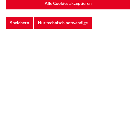
Alle Cookies akzeptieren
%
Speichern
Nur technisch notwendige
3M™ | 2125 | P2 R | Partikelfilter | 7100015050
Der 3M™ 2125 P2 R Partikelfilter bietet effektiven Schutz gegen
feste und flüssige Partikel. ...
4,22 €*
5,63 €*
(25.04% gespart)