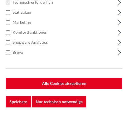
Technisch erforderlich
Statistiken
Marketing
Komfortfunktionen
Shopware Analytics
Brevo
Alle Cookies akzeptieren
%
104,84 €*
Einzelpreis 26,21 €*
34,94 €*
(24.99% gespart)
Einheit:
1 Stück
Speichern
Nur technisch notwendige
Preise exkl. MwSt. zzgl. Versandkosten
Lieferzeit: 1 - 3 Werktage