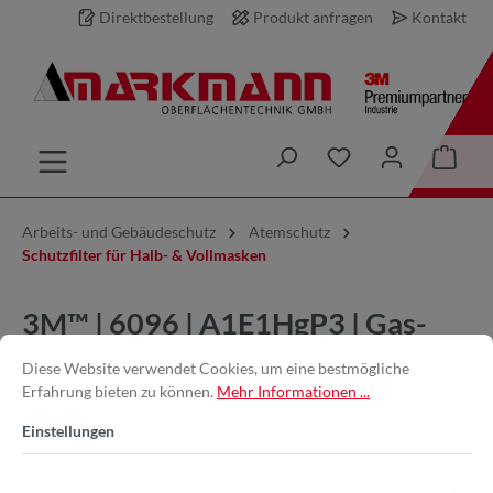
Direktbestellung
Produkt anfragen
Kontakt
inhalt springen
Arbeits- und Gebäudeschutz
Atemschutz
Schutzfilter für Halb- & Vollmasken
3M™ | 6096 | A1E1HgP3 | Gas-
Dampf- und Partikelfilter |
Diese Website verwendet Cookies, um eine bestmögliche
Erfahrung bieten zu können.
Mehr Informationen ...
7100104296
Einstellungen