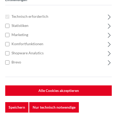
Technisch erforderlich
Statistiken
Marketing
Komfortfunktionen
Shopware Analytics
Brevo
%
121,37 €*
173,38 €*
(30% gespart)
Alle Cookies akzeptieren
Einheit:
1 Stück
Preise exkl. MwSt. zzgl. Versandkosten
Speichern
Nur technisch notwendige
Lieferzeit: 1 - 3 Werktage