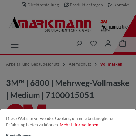
Direktbestellung
Produkt anfragen
Kontakt
inhalt springen
Arbeits- und Gebäudeschutz
Atemschutz
Vollmasken
3M™ | 6800 | Mehrweg-Vollmaske
| Medium | 7100015051
Diese Website verwendet Cookies, um eine bestmögliche
Erfahrung bieten zu können.
Mehr Informationen ...
Einstellungen