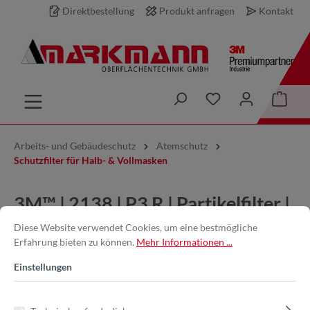
Direktbestellung
Produkt anfragen
Kontakt
inhalt springen
Arbeits- und Gebäudeschutz
Atemschutz
Schutzfilter für Halb- & Vollmasken
3M™ | 2138 | P3 R | Partikelfilter |
7000029735
Diese Website verwendet Cookies, um eine bestmögliche
Erfahrung bieten zu können.
Mehr Informationen ...
Einstellungen