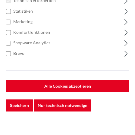
Technisch erforderlich
Statistiken
Marketing
Komfortfunktionen
Shopware Analytics
Brevo
%
125,40 €*
Alle Cookies akzeptieren
Einzelpreis 6,27 €*
8,36 €*
(25% gespart)
Einheit:
1 Stück
Preise exkl. MwSt. zzgl. Versandkosten
Speichern
Nur technisch notwendige
Lieferzeit: 1 - 3 Werktage
Schutzstufe
P2R
P2R + Aktivkohle
P3R