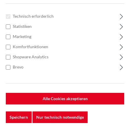
Technisch erforderlich
Statistiken
Marketing
Komfortfunktionen
Shopware Analytics
Brevo
%
21,14 €*
28,19 €*
(25.01% gespart)
Einheit:
1 Stück
Preise exkl. MwSt. zzgl. Versandkosten
Alle Cookies akzeptieren
Lieferzeit: 1 - 3 Werktage
Größe
Speichern
Nur technisch notwendige
S
M
L