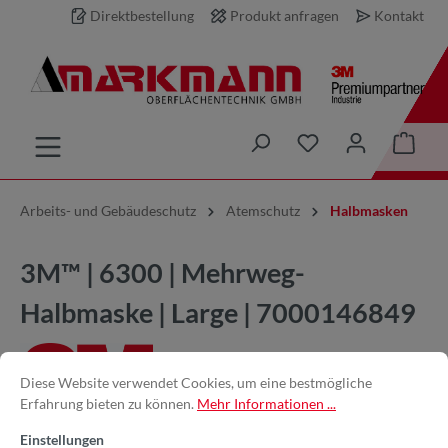
Direktbestellung
Produkt anfragen
Kontakt
inhalt springen
Arbeits- und Gebäudeschutz
Atemschutz
Halbmasken
3M™ | 6300 | Mehrweg-
Halbmaske | Large | 7000146849
Diese Website verwendet Cookies, um eine bestmögliche
Erfahrung bieten zu können.
Mehr Informationen ...
Einstellungen