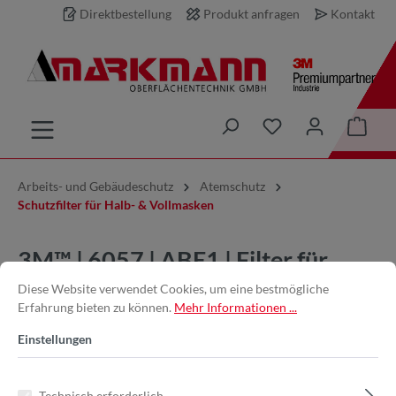
Direktbestellung
Produkt anfragen
Kontakt
inhalt springen
Arbeits- und Gebäudeschutz
Atemschutz
Schutzfilter für Halb- & Vollmasken
3M™ | 6057 | ABE1 | Filter für
Gase und Dämpfe, | 7100006000
Diese Website verwendet Cookies, um eine bestmögliche
Erfahrung bieten zu können.
Mehr Informationen ...
Einstellungen
Technisch erforderlich