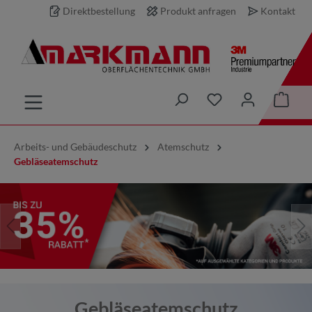
Direktbestellung
Produkt anfragen
Kontakt
inhalt springen
Arbeits- und Gebäudeschutz
Atemschutz
Gebläseatemschutz
Gebläseatemschutz