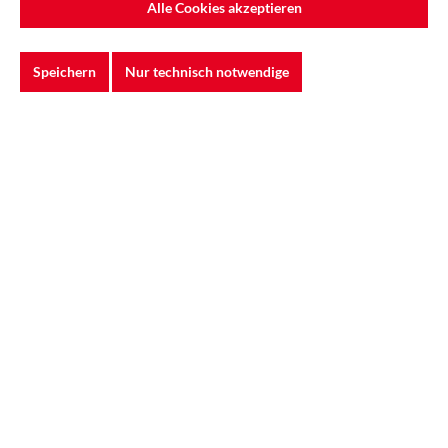
Alle Cookies akzeptieren
Speichern
Nur technisch notwendige
3M™ | BT-926 | Schlauchüberzug - hitzebeständig
und schwer entflammbar | 7000042907
Der 3M™ BT-926 Schlauchüberzug bietet zuverlässigen Schutz für
die Versaflo™ Luftschlauchs...
96,52 €*
128,69 €*
(25% gespart)
In den Warenkorb