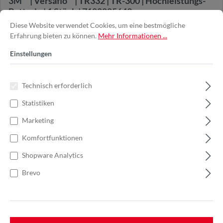
3M™ | Versaflo™ | TR332 | TR-300 | Hochleistungs-
Batterie | 1 Stück | 7100005643
Diese Website verwendet Cookies, um eine bestmögliche
Die 3M™ Versaflo™ TR-332 Hochleistungs-Batterie versorgt TR-
Erfahrung bieten zu können.
Mehr Informationen ...
300 Gebläseeinheiten zuverläss...
Einstellungen
Technisch erforderlich
337,05 €*
449,40 €*
(25% gespart)
Statistiken
Marketing
In den Warenkorb
Komfortfunktionen
Shopware Analytics
Brevo
%