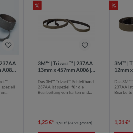
%
%
| 237AA
3M™ | Trizact™ | 237AA
3M™ | T
 A080 |
13mm x 457mm A006 |
12mm x
max.
Schleifband:
Schleif
act™
Das 3M™ Trizact™ Schleifband
Das 3M™ T
min-1 |
Gleichbleibende
Gleichb
 speziell
237AA ist speziell für die
237AA ist 
20A080
Schleifergebnisse
Schleif
fen
Bearbeitung von harten und
Bearbeitu
anspruchsv...
anspruchsv
1,25 €*
1,31 €*
1,92 €*
(34.9% gespart)