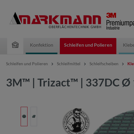
inhalt springen
Konfektion
Schleifen und Polieren
Kleb
Schleifen und Polieren
Schleifmittel
Schleifscheiben
Kle
3M™ | Trizact™ | 337DC Ø