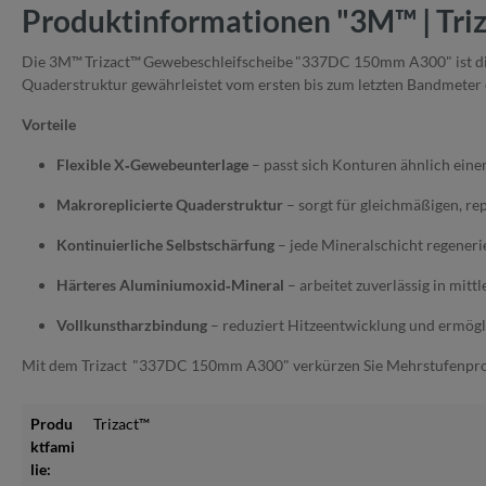
Produktinformationen "3M™ | Tri
Die 3M™ Trizact™ Gewebeschleifscheibe "337DC 150mm A300" ist die id
Quaderstruktur gewährleistet vom ersten bis zum letzten Bandmeter e
Vorteile
Flexible X‑Gewebeunterlage
– passt sich Konturen ähnlich eine
Makroreplicierte Quaderstruktur
– sorgt für gleichmäßigen, re
Kontinuierliche Selbstschärfung
– jede Mineralschicht regenerier
Härteres Aluminiumoxid‑Mineral
– arbeitet zuverlässig in mit
Vollkunstharzbindung
– reduziert Hitze­entwicklung und ermögli
Mit dem Trizact "337DC 150mm A300" verkürzen Sie Mehrstufenprozes
Produ
Trizact™
ktfami
lie: