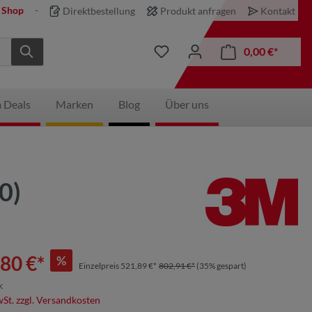
 Shop
Direktbestellung
Produkt anfragen
Kontakt
0,00 €*
 Deals
Marken
Blog
Über uns
0)
80 €*
%
Einzelpreis 521,89 €*
802,91 €*
(35% gespart)
k
wSt. zzgl. Versandkosten