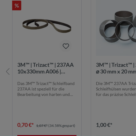
%
3M™ | Trizact™ | 237AA
3M™ | Trizact™ 
10x330mm A006 |
⌀ 30 mm x 20 mm
Schleifband:
Schleifhülsen | 
Das 3M™ Trizact™ Schleifband
Die 3M™ 237AA Triz
Gleichbleibende
Drehzahl: 19100 
237AA ist speziell für die
Schleifhülsen wurden
Schleifergebnisse
3M237AAD30X
Bearbeitung von harten und
für das präzise Schlei
anspruchsv...
anspruchsvoll...
0,70 €*
1,00 €*
1,07 €*
(34.58% gespart)