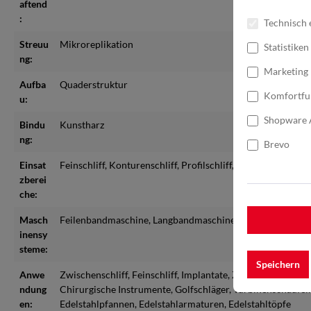
aftend
:
Technisch 
Streuu
Mikroreplikation
Statistiken
ng:
Marketing
Aufba
Quaderstruktur
Komfortfu
u:
Shopware 
Bindu
Kunstharz
ng:
Brevo
Einsat
Feinschliff
, Konturenschliff
, Profilschliff
, Zwischenschliff
zberei
che:
Masch
Feilenbandmaschine
, Langbandmaschine
, Schleifbock
inensy
steme:
Speichern
Anwe
Zwischenschliff
, Feinschliff
, Implantate
, Zahnärztliche un
ndung
Chirurgische Instrumente
, Golfschläger
, Turbinenschaufel
en:
Edelstahlpfannen
, Edelstahlarmaturen
, Edelstahltöpfe