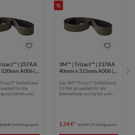
%
rizact™ | 237AA
3M™ | Trizact™ | 237AA
 520mm A006 |
40mm x 315mm A006 |
band:
Schleifband:
rizact™ Schleifband
Das 3M™ Trizact™ Schleifband
leibende
Gleichbleibende
speziell für die
237AA ist speziell für die
ergebnisse
Schleifergebnisse
ng von harten und
Bearbeitung von harten und
...
anspruchsv...
1,54 €*
2,01 €*
(34.83% gespart)
2,37 €*
(35.02% gespart)