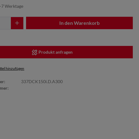
5-7 Werktage
In den Warenkorb
Produkt anfragen
tel hinzufügen
er:
337DCK150i.D.A300
mer: