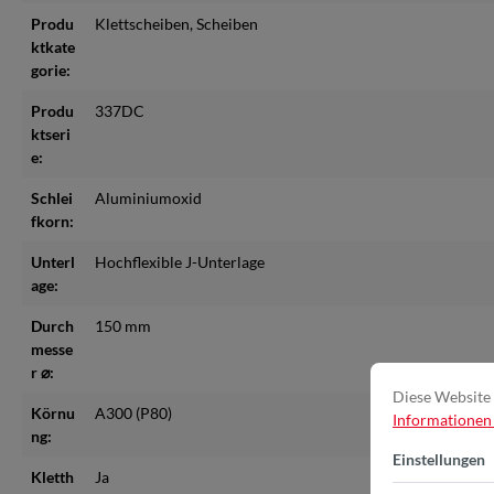
Produ
Klettscheiben
, Scheiben
ktkate
gorie:
Produ
337DC
ktseri
e:
Schlei
Aluminiumoxid
fkorn:
Unterl
Hochflexible J-Unterlage
age:
Durch
150 mm
messe
r ⌀:
Diese Website 
Körnu
A300 (P80)
Informationen .
ng:
Einstellungen
Kletth
Ja