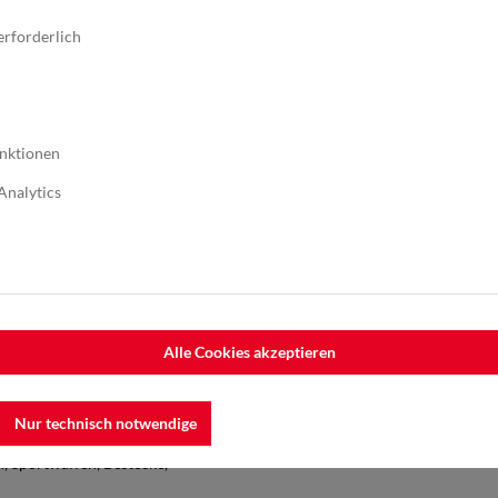
erforderlich
nktionen
Analytics
Alle Cookies akzeptieren
Nur technisch notwendige
d medizinische Geräte
,
n
, Sportwaffen
, Bestecke
,