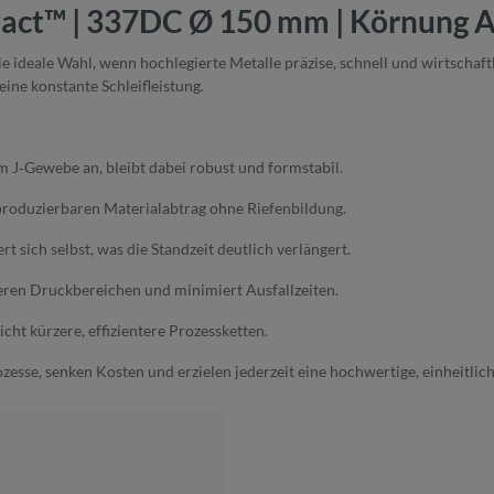
zact™ | 337DC Ø 150 mm | Körnung A
eale Wahl, wenn hochlegierte Metalle präzise, schnell und wirtschaftli
ine konstante Schleifleistung.
m J‑Gewebe an, bleibt dabei robust und formstabil.
produzierbaren Materialabtrag ohne Riefenbildung.
t sich selbst, was die Standzeit deutlich verlängert.
tleren Druckbereichen und minimiert Ausfallzeiten.
cht kürzere, effizientere Prozessketten.
se, senken Kosten und erzielen jederzeit eine hochwertige, einheitlic