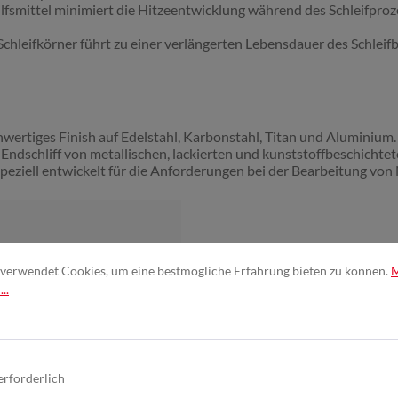
fhilfsmittel minimiert die Hitzeentwicklung während des Schleifp
Schleifkörner führt zu einer verlängerten Lebensdauer des Schlei
hwertiges Finish auf Edelstahl, Karbonstahl, Titan und Aluminium.
Endschliff von metallischen, lackierten und kunststoffbeschichte
peziell entwickelt für die Anforderungen bei der Bearbeitung von
verwendet Cookies, um eine bestmögliche Erfahrung bieten zu können.
..
erforderlich