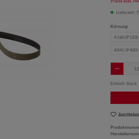
Preise exkl. M
Lieferzeit: 
Körnung
A160 (P120)
A045 (P400)
Einheit:
Stück
Zum Merkzet
Produktnumm
Herstellernum