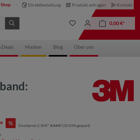
 Shop
Direktbestellung
Produkt anfragen
Kontakt
0,00 €*
 Deals
Marken
Blog
Über uns
fband:
*
%
Einzelpreis 2,30 €*
3,54 €*
(35.03% gespart)
k