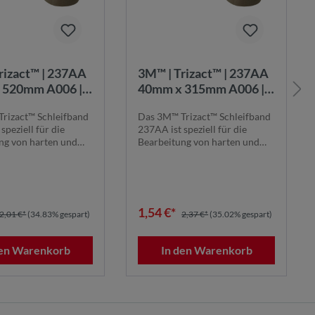
rizact™ | 237AA
3M™ | Trizact™ | 237AA
 520mm A006 |
40mm x 315mm A006 |
band:
Schleifband:
rizact™ Schleifband
Das 3M™ Trizact™ Schleifband
leibende
Gleichbleibende
speziell für die
237AA ist speziell für die
ergebnisse
Schleifergebnisse
ng von harten und
Bearbeitung von harten und
...
anspruchsv...
1,54 €*
2,01 €*
(34.83% gespart)
2,37 €*
(35.02% gespart)
den Warenkorb
In den Warenkorb