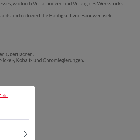
rozesses, wodurch Verfärbungen und Verzug des Werkstücks
fbands und reduziert die Häufigkeit von Bandwechseln.
ten Oberflächen.
 Nickel-, Kobalt- und Chromlegierungen.
Mehr