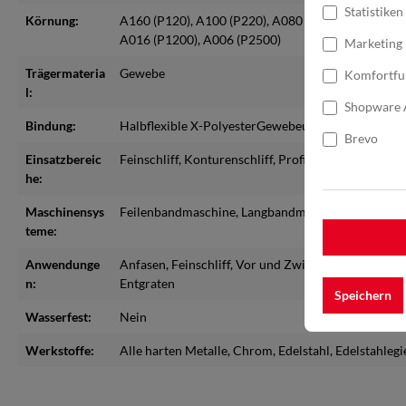
Statistiken
Körnung:
A160 (P120)
, A100 (P220)
, A080 (P240)
, A065 (P2
A016 (P1200)
, A006 (P2500)
Marketing
Trägermateria
Gewebe
Komfortfu
l:
Shopware 
Bindung:
Halbflexible X-PolyesterGewebeunterlage mit eine
Brevo
Einsatzbereic
Feinschliff
, Konturenschliff
, Profilschliff
, Zwischens
he:
Maschinensys
Feilenbandmaschine
, Langbandmaschine
, Rohrban
teme:
Anwendunge
Anfasen
, Feinschliff
, Vor und Zwischenschliff
, Fini
n:
Entgraten
Speichern
Wasserfest:
Nein
Werkstoffe:
Alle harten Metalle
, Chrom
, Edelstahl
, Edelstahleg