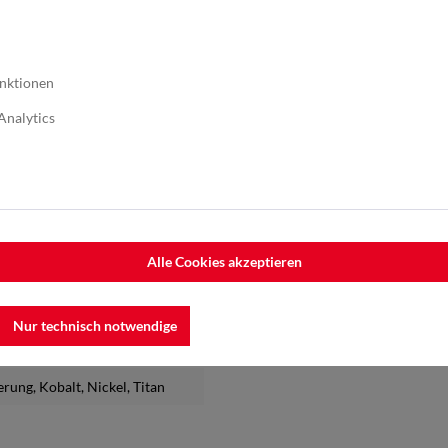
80)
, A045 (P400)
, A030 (P600)
,
nktionen
Analytics
r Vollkunstharz verbindung
chliff
dschleifmaschine
, Schleifbock
Alle Cookies akzeptieren
shen
, Kontur- und Profilschliff
,
Nur technisch notwendige
ierung
, Kobalt
, Nickel
, Titan