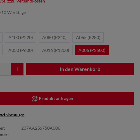
wSt. zzgl. Versandkosten
7-10 Werktage
A100 (P220)
A080 (P240)
A065 (P280)
A030 (P600)
A016 (P1200)
A006 (P2500)
In den Warenkorb
Produkt anfragen
tel hinzufügen
er:
237AA25x750A006
mer: