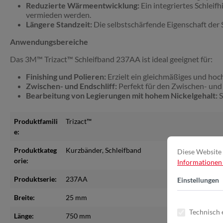
Reduzierte Wärmeentwicklung:
Ein integriertes Schlei
vermieden werden.
Längere Standzeit:
Die selbstschärfende Eigenschaft der 
Anwendungsbereiche
Das 3M™ Trizact™ Schleifband 237AA ist ideal geeignet für:
Finishing und Polieren:
Erzielt ein gleichmäßiges und hoc
Zwischen- und Endschliff:
Perfekt für den Zwischen- und 
Bearbeitung von Legierungen mit hohem Nickelgehalt:
S
Produktfamili
Trizact™
e:
Produktkateg
Kurzbänder
, Schleifband
Diese Website 
orie:
Informationen .
Produktserie:
237AA
Einstellungen
Breite:
25 mm
Technisch 
Länge:
750 mm