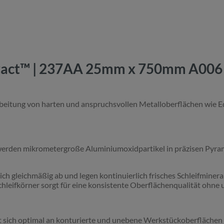
zact™ | 237AA 25mm x 750mm A006 |
arbeitung von harten und anspruchsvollen Metalloberflächen wie Ed
erden mikrometergroße Aluminiumoxidpartikel in präzisen Pyram
ch gleichmäßig ab und legen kontinuierlich frisches Schleifmineral
leifkörner sorgt für eine konsistente Oberflächenqualität ohne 
 sich optimal an konturierte und unebene Werkstückoberflächen 