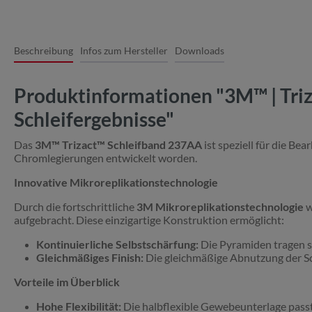
Beschreibung
Infos zum Hersteller
Downloads
Produktinformationen "3M™ | Tri
Schleifergebnisse"
Das
3M™ Trizact™ Schleifband 237AA
ist speziell für die Be
Chromlegierungen entwickelt worden.
Innovative Mikroreplikationstechnologie
Durch die fortschrittliche
3M Mikroreplikationstechnologie
w
aufgebracht. Diese einzigartige Konstruktion ermöglicht:
Kontinuierliche Selbstschärfung:
Die Pyramiden tragen si
Gleichmäßiges Finish:
Die gleichmäßige Abnutzung der Sch
Vorteile im Überblick
Hohe Flexibilität:
Die halbflexible Gewebeunterlage passt