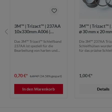
3M™ | Trizact™ | 237AA
3M™ | Trizact™ 
10x330mm A006 |
⌀ 30 mm x 20 mm
Schleifband:
Schleifhülsen | 
Das 3M™ Trizact™ Schleifband
Die 3M™ 237AA Triz
Gleichbleibende
Drehzahl: 19100 
237AA ist speziell für die
Schleifhülsen wurden
Schleifergebnisse
3M237AAD30X
Bearbeitung von harten und
für das präzise Schlei
anspruchsv...
anspruchsvoll...
0,70 €*
1,00 €*
1,07 €*
(34.58% gespart)
In den Warenkorb
Details