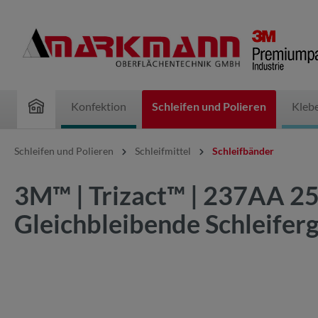
inhalt springen
Konfektion
Schleifen und Polieren
Kleb
Schleifen und Polieren
Schleifmittel
Schleifbänder
3M™ | Trizact™ | 237AA 2
Gleichbleibende Schleifer