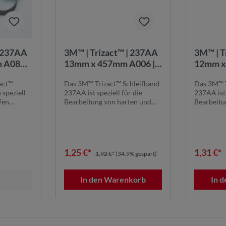
| 237AA
3M™ | Trizact™ | 237AA
3M™ | T
 A080 |
13mm x 457mm A006 |
12mm x
max.
Schleifband:
Schleif
act™
Das 3M™ Trizact™ Schleifband
Das 3M™ T
min-1 |
Gleichbleibende
Gleichb
 speziell
237AA ist speziell für die
237AA ist 
20A080
Schleifergebnisse
Schleif
fen
Bearbeitung von harten und
Bearbeitu
anspruchsv...
anspruchsv
1,25 €*
1,31 €*
1,92 €*
(34.9% gespart)
In den Warenkorb
In 