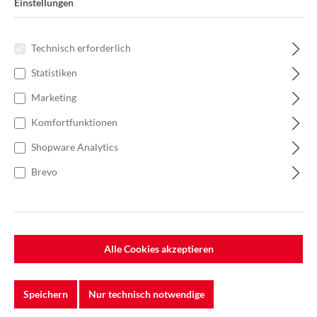
Einstellungen
Technisch erforderlich
Statistiken
Marketing
Komfortfunktionen
Shopware Analytics
Brevo
%
21,00 €*
Einzelpreis 0,70 €*
1,07 €*
(34.58% gespart)
Einheit:
1 Stück
Preise exkl. MwSt. zzgl. Versandkosten
Alle Cookies akzeptieren
Lieferzeit: 7-10 Werktage
Speichern
Nur technisch notwendige
Körnung