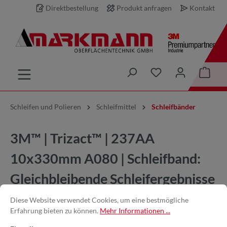
Direktbestellung
Produkt anfragen
Kontakt
inhalt springen
Schleifen und Polieren
Schleifmittel
Schleifbänder
3M™ | Trizact™ | 237AA
10x330mm A080 | Schleifband:
Gleichbleibende Schleifergebnisse
Diese Website verwendet Cookies, um eine bestmögliche
Erfahrung bieten zu können.
Mehr Informationen ...