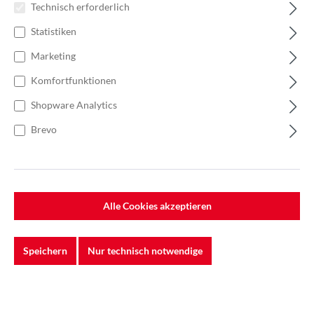
Technisch erforderlich
Statistiken
Marketing
Komfortfunktionen
Shopware Analytics
Brevo
%
51,50 €*
Alle Cookies akzeptieren
Einzelpreis 5,15 €*
6,86 €*
(24.93% gespart)
Einheit:
1 Stück
Preise exkl. MwSt. zzgl. Versandkosten
Speichern
Nur technisch notwendige
Auf Lager
Ausatemventil