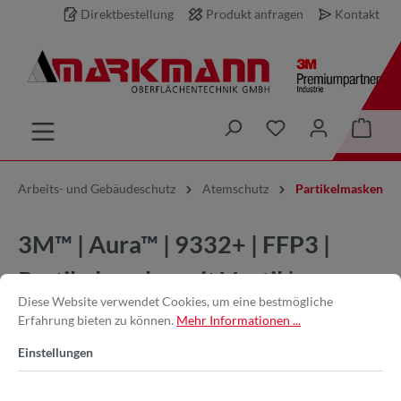
Direktbestellung
Produkt anfragen
Kontakt
inhalt springen
Arbeits- und Gebäudeschutz
Atemschutz
Partikelmasken
3M™ | Aura™ | 9332+ | FFP3 |
Partikelmaske, mit Ventil |
Diese Website verwendet Cookies, um eine bestmögliche
7100258913
Erfahrung bieten zu können.
Mehr Informationen ...
Einstellungen