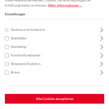
Diese Website verwendet Cookies, um eine bestmögliche
Erfahrung bieten zu können.
Mehr Informationen ...
Einstellungen
Technisch erforderlich
Statistiken
Marketing
Komfortfunktionen
Shopware Analytics
Brevo
%
35,82 €*
Einzelpreis 5,97 €*
9,19 €*
(35.04% gespart)
Einheit:
1 Stück
Preise exkl. MwSt. zzgl. Versandkosten
Alle Cookies akzeptieren
Lieferzeit: 7-10 Werktage