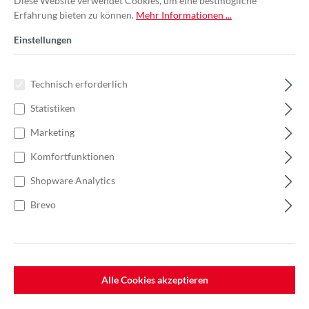
Diese Website verwendet Cookies, um eine bestmögliche
Erfahrung bieten zu können.
Mehr Informationen ...
Einstellungen
Technisch erforderlich
Statistiken
Marketing
Komfortfunktionen
Shopware Analytics
Brevo
%
25,25 €*
Einzelpreis 1,01 €*
1,56 €*
(35.26% gespart)
Einheit:
1 Stück
Preise exkl. MwSt. zzgl. Versandkosten
Alle Cookies akzeptieren
Lieferzeit: 7-10 Werktage