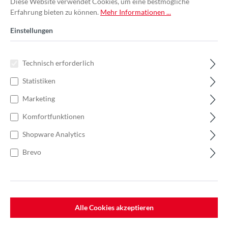
Diese Website verwendet Cookies, um eine bestmögliche
Erfahrung bieten zu können.
Mehr Informationen ...
Einstellungen
Technisch erforderlich
Statistiken
Marketing
Komfortfunktionen
Shopware Analytics
Brevo
%
23,10 €*
Einzelpreis 0,77 €*
1,18 €*
(34.75% gespart)
Einheit:
1 Stück
Preise exkl. MwSt. zzgl. Versandkosten
Alle Cookies akzeptieren
Lieferzeit: 7-10 Werktage