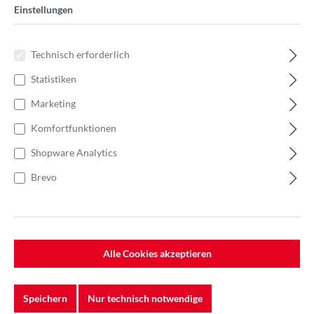
Einstellungen
Technisch erforderlich
Statistiken
Marketing
Komfortfunktionen
Shopware Analytics
Brevo
Alle Cookies akzeptieren
%
39,75 €*
Einzelpreis 1,59 €*
2,27 €*
(29.96% gespart)
Einheit:
1 Stück
Speichern
Nur technisch notwendige
Preise exkl. MwSt. zzgl. Versandkosten