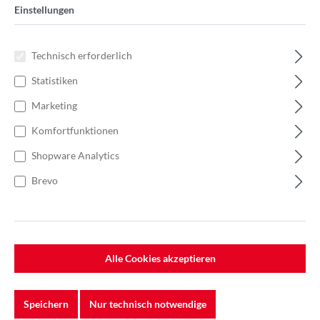
Einstellungen
Technisch erforderlich
Statistiken
Marketing
Komfortfunktionen
Shopware Analytics
Brevo
Alle Cookies akzeptieren
%
59,25 €*
Einzelpreis 2,37 €*
3,39 €*
(30.09% gespart)
Einheit:
1 Stück
Speichern
Nur technisch notwendige
Preise exkl. MwSt. zzgl. Versandkosten