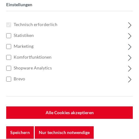
Einstellungen
Technisch erforderlich
Statistiken
Marketing
Komfortfunktionen
Shopware Analytics
Brevo
Alle Cookies akzeptieren
%
40,30 €*
57,57 €*
(30% gespart)
Speichern
Nur technisch notwendige
Einheit:
1 Stück