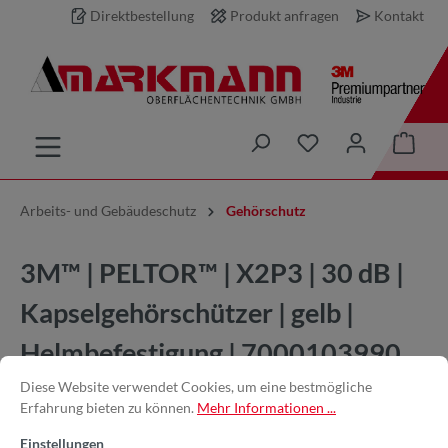
Direktbestellung
Produkt anfragen
Kontakt
inhalt springen
Arbeits- und Gebäudeschutz
Gehörschutz
3M™ | PELTOR™ | X2P3 | 30 dB |
Kapselgehörschützer | gelb |
Helmbefestigung | 7000103990
Diese Website verwendet Cookies, um eine bestmögliche
Erfahrung bieten zu können.
Mehr Informationen ...
Einstellungen