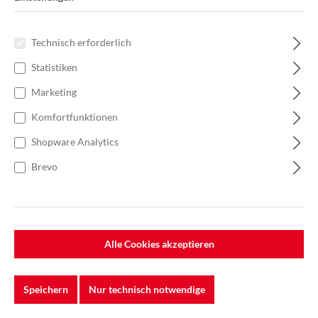
Technisch erforderlich
Statistiken
Marketing
Komfortfunktionen
Shopware Analytics
Brevo
%
27,59 €*
36,78 €*
(24.99% gespart)
Einheit:
1 Stück
Alle Cookies akzeptieren
Preise exkl. MwSt. zzgl. Versandkosten
Lieferzeit: 5-7 Werktage
Speichern
Nur technisch notwendige
Dämmwert