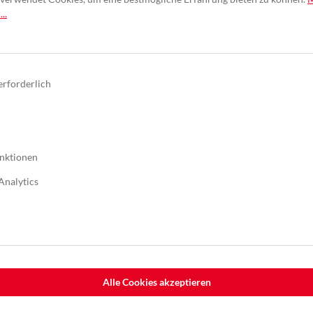
..
zeichnung 3M™ Cubitron™ II Hookit™ 737U
 und wurden unter Laborbedingungen ermittelt; sie stellen keine zugesicherten Eigensc
llen technischen Datenblatt des Herstellers. Gewährleistung und Haftung richten si
erforderlich
nktionen
Analytics
Alle Cookies akzeptieren