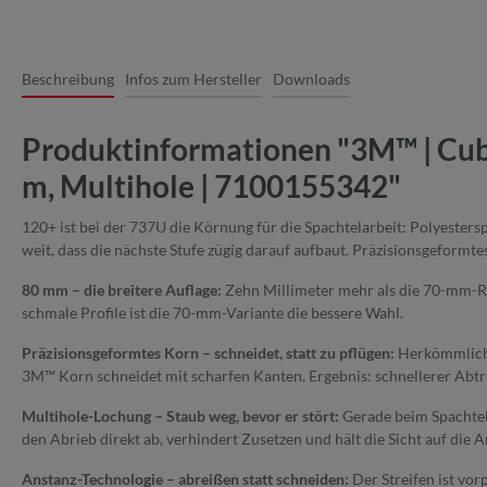
Beschreibung
Infos zum Hersteller
Downloads
Produktinformationen "3M™ | Cubit
m, Multihole | 7100155342"
120+ ist bei der 737U die Körnung für die Spachtelarbeit: Polyestersp
weit, dass die nächste Stufe zügig darauf aufbaut. Präzisionsgeform
80 mm – die breitere Auflage:
Zehn Millimeter mehr als die 70-mm-Ro
schmale Profile ist die 70-mm-Variante die bessere Wahl.
Präzisionsgeformtes Korn – schneidet, statt zu pflügen:
Herkömmliches
3M™ Korn schneidet mit scharfen Kanten. Ergebnis: schnellerer Abtra
Multihole-Lochung – Staub weg, bevor er stört:
Gerade beim Spachtelsc
den Abrieb direkt ab, verhindert Zusetzen und hält die Sicht auf die Ar
Anstanz-Technologie – abreißen statt schneiden:
Der Streifen ist vor