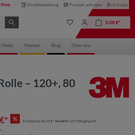
 Shop
Direktbestellung
Produkt anfragen
Kontakt
0,00 €*
 Deals
Marken
Blog
Über uns
Rolle – 120+, 80
€*
%
Einzelpreis 44,23 €*
63,18 €*
(29.99% gespart)
k