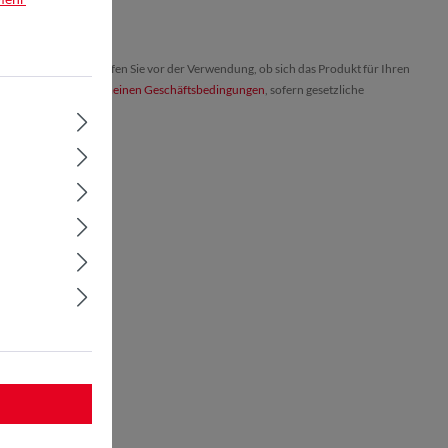
haften dar. Bitte prüfen Sie vor der Verwendung, ob sich das Produkt für Ihren
ch nach unseren
Allgemeinen Geschäftsbedingungen
, sofern gesetzliche