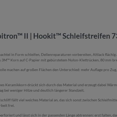
ron™ II | Hookit™ Schleifstreifen 7
achtel in Form schleifen, Dellenreparaturen vorbereiten, Altlack flächig 
tes 3M™ Korn auf C-Papier mit gebürstetem Nylon-Klettrücken, 80 mm bre
lle machen auf großen Flächen den Unterschied: mehr Auflage pro Zug, 
 Keramikkorn drückt sich durch das Material und erzeugt dabei Wärme, 
g bei weniger Hitze und deutlich längerer Standzeit.
hliff fällt viel weiches Material an, das sich sonst zwischen Schleifmit
beit frei.
perforiert und lässt sich in der passenden Länge abtrennen: erst falten, 