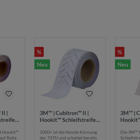
%
%
Neu
Neu
II |
3M™ | Cubitron™ II |
3M™ | C
treifen
Hookit™ Schleifstreifen
Hookit™
 115
737U auf Rolle – 1000+,
737U au
I Hookit™
1000+ ist die feinste Körnung
Die 3M™ C
hole |
70 mm x 12 m, Multihole
70 mm x
auf Rolle
der 737U und arbeitet bereits
Schleifstr