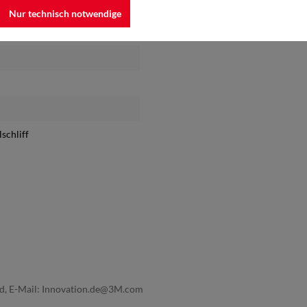
Nur technisch notwendige
lschliff
nd, E-Mail: Innovation.de@3M.com