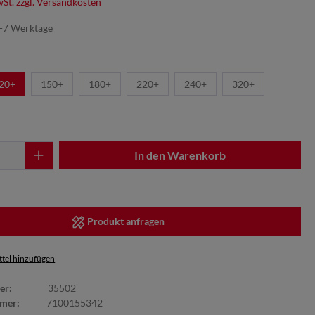
wSt. zzgl. Versandkosten
5-7 Werktage
20+
150+
180+
220+
240+
320+
In den Warenkorb
Produkt anfragen
tel hinzufügen
er:
35502
mmer:
7100155342