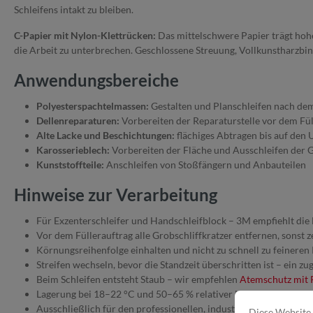
Schleifens intakt zu bleiben.
C-Papier mit Nylon-Klettrücken:
Das mittelschwere Papier trägt hohe 
die Arbeit zu unterbrechen. Geschlossene Streuung, Vollkunstharzbi
Anwendungsbereiche
Polyesterspachtelmassen:
Gestalten und Planschleifen nach de
Dellenreparaturen:
Vorbereiten der Reparaturstelle vor dem Fül
Alte Lacke und Beschichtungen:
flächiges Abtragen bis auf den
Karosserieblech:
Vorbereiten der Fläche und Ausschleifen der G
Kunststoffteile:
Anschleifen von Stoßfängern und Anbauteilen
Hinweise zur Verarbeitung
Für Exzenterschleifer und Handschleifblock – 3M empfiehlt di
Vor dem Füllerauftrag alle Grobschliffkratzer entfernen, sonst 
Körnungsreihenfolge einhalten und nicht zu schnell zu feinere
Streifen wechseln, bevor die Standzeit überschritten ist – ein z
Beim Schleifen entsteht Staub – wir empfehlen
Atemschutz mit P
Lagerung bei 18–22 °C und 50–65 % relativer Luftfeuchte, in de
Ausschließlich für den professionellen, industriellen Einsatz
Diese Website 