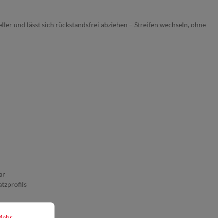
ler und lässt sich rückstandsfrei abziehen – Streifen wechseln, ohne
ar
tzprofils
grenzt
Mehr