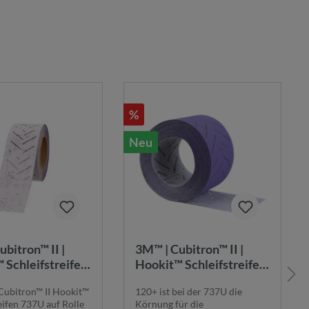
%
Neu
ubitron™ II |
3M™ | Cubitron™ II |
 Schleifstreifen
Hookit™ Schleifstreifen
f Rolle – 120+,
737U auf Rolle – 120+,
ubitron™ II Hookit™
120+ ist bei der 737U die
 12 m, Multihole
80 mm x 12 m, Multihole
eifen 737U auf Rolle
Körnung für die