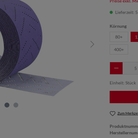
Preise exkl. M
Lieferzeit: 
Körnung
80+
1
400+
Einheit:
Stück
Zum Merkzet
Produktnumm
Herstellernu