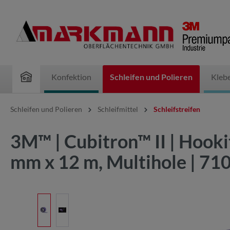
inhalt springen
Konfektion
Schleifen und Polieren
Kleb
Schleifen und Polieren
Schleifmittel
Schleifstreifen
3M™ | Cubitron™ II | Hooki
mm x 12 m, Multihole | 7