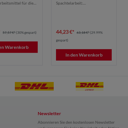
320498
| 7100155342
rbeitsmittel für die
Spachtelarbeit:
Polyesterspachtel in Form
schleifen, De...
*
44,23 €*
57,57 €*
(30% gespart)
63,18 €*
(29.99%
gespart)
den Warenkorb
In den Warenkorb
Newsletter
Abonnieren Sie den kostenlosen Newsletter