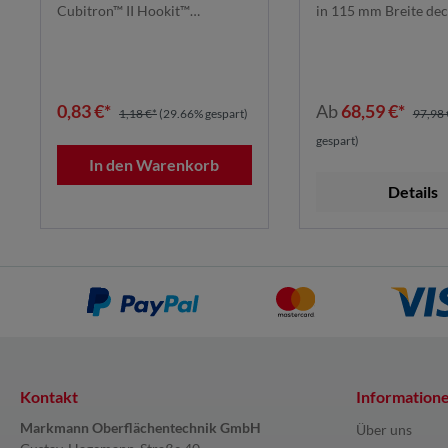
| 51369 | 7100273602
737U115M
Cubitron™ II Hookit™
in 115 mm Breite de
Schleifscheibe 73...
komplette...
0,83 €*
Ab
68,59 €*
1,18 €*
(29.66% gespart)
97,98 
gespart)
In den Warenkorb
Details
Kontakt
Information
Markmann Oberflächentechnik GmbH
Über uns