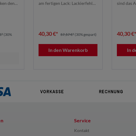
| 7100330934
| 7100
cken den
am fertigen Lack: Lackierfehler
sind das A
wegne...
komple...
40,30 €*
40,30 €
€*
(30%
57,57 €*
(30% gespart)
In den Warenkorb
In 
en
Service
Kontakt