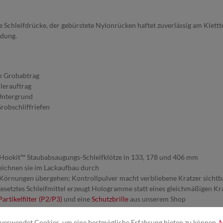
Schleifdrücke, der gebürstete Nylonrücken haftet zuverlässig am Kletttel
ndung.
m Grobabtrag
lerauftrag
 Untergrund
robschliffriefen
e Hookit™ Staubabsaugungs-Schleifklötze in 133, 178 und 406 mm
zeichnen sie im Lackaufbau durch
n Körnungen übergehen; Kontrollpulver macht verbliebene Kratzer sichtb
ugesetztes Schleifmittel erzeugt Hologramme statt eines gleichmäßigen Kra
artikelfilter (P2/P3)
und eine
Schutzbrille
aus unserem Shop
r Originalverpackung; unter diesen Bedingungen ist die Lagerdauer unbe
verwendet Cookies, um eine bestmögliche Erfahrung bieten zu können.