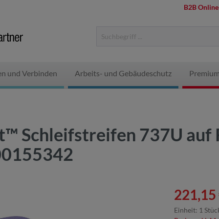
B2B Online
en und Verbinden
Arbeits- und Gebäudeschutz
Premium
t™ Schleifstreifen 737U auf 
100155342
221,15 
Einheit:
1 Stüc