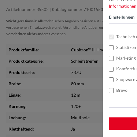
Informationen .
Artikelnummer 35502 | Katalognummer 7100155342 | Herstellerbe
Einstellungen
Wichtiger Hinweis:
Alle technischen Angaben basieren auf Herstellerinformationen
vorgesehenen Einsatzzweck eignet. Verbindliche Angaben entnehmen Sie dem aktue
Vorschriften nichts anderes vorsehen.
Technisch 
Statistiken
Produktfamilie:
Cubitron™ II
, Hookit™
Marketing
Produktkategorie:
Schleifstreifen
Komfortfu
Produktserie:
737U
Shopware 
Breite:
80 mm
Brevo
Länge:
12 m
Körnung:
120+
Lochung:
Multihole
Kletthaftend:
Ja