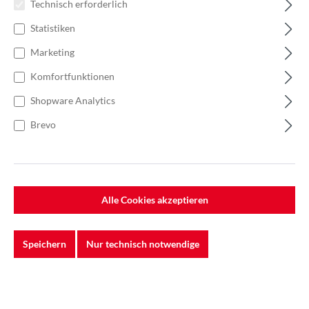
Technisch erforderlich
Statistiken
Marketing
Komfortfunktionen
Shopware Analytics
Brevo
Alle Cookies akzeptieren
%
24,74 €*
32,98 €*
(24.98% gespart)
Speichern
Nur technisch notwendige
Einheit:
1 Stück
Preise exkl. MwSt. zzgl. Versandkosten
Lieferzeit: 5-7 Werktage