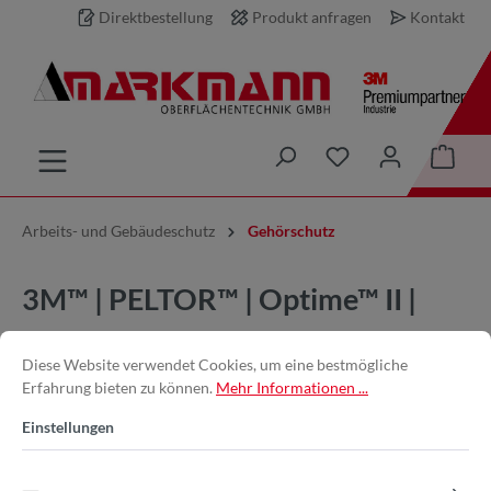
Direktbestellung
Produkt anfragen
Kontakt
inhalt springen
Arbeits- und Gebäudeschutz
Gehörschutz
3M™ | PELTOR™ | Optime™ II |
H520B-408-GQ | 31 dB |
Diese Website verwendet Cookies, um eine bestmögliche
Kapselgehörschützer | grün |
Erfahrung bieten zu können.
Mehr Informationen ...
Nackenbügel | 7000039620
Einstellungen