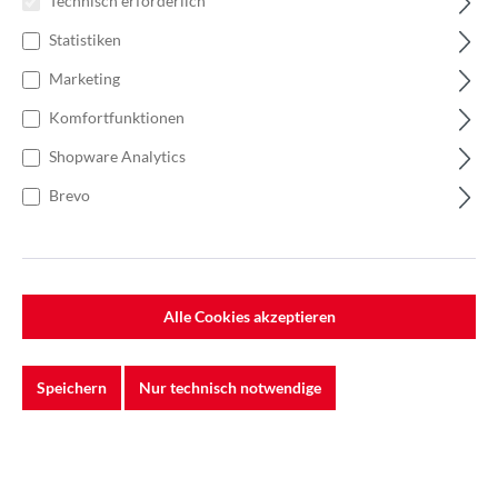
Technisch erforderlich
Statistiken
Marketing
Komfortfunktionen
Shopware Analytics
Brevo
Alle Cookies akzeptieren
Speichern
Nur technisch notwendige
%
219,84 €*
Einzelpreis 18,32 €*
24,43 €*
(25.01% gespart)
Einheit:
1 Stück
Preise exkl. MwSt. zzgl. Versandkosten