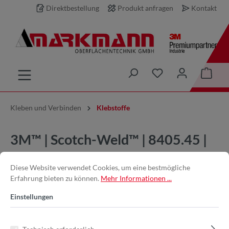
Direktbestellung
Produkt anfragen
Kontakt
inhalt springen
Kleben und Verbinden
Klebstoffe
3M™ | Scotch-Weld™ | 8405.45 |
Grün | 45 ml | 2-Komponenten-
Diese Website verwendet Cookies, um eine bestmögliche
Konstruktionsklebstoff auf
Erfahrung bieten zu können.
Mehr Informationen ...
Acrylatbasis DP8405NS |
Einstellungen
7100009688