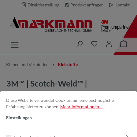
Direktbestellung
Produkt anfragen
Kontakt
inhalt springen
Kleben und Verbinden
Klebstoffe
3M™ | Scotch-Weld™ |
KOLBEN45 | EPX
Diese Website verwendet Cookies, um eine bestmögliche
Vorschubkolben, für
Erfahrung bieten zu können.
Mehr Informationen ...
Mischverhältnis 10:1 für 38 ml
Einstellungen
Kartuschen DP8005 bzw 45 ml