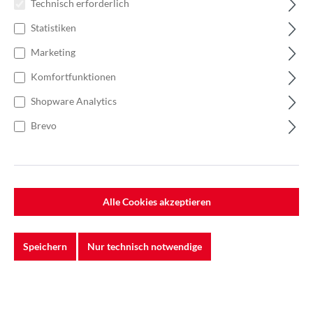
Technisch erforderlich
7100089475
Statistiken
Marketing
Komfortfunktionen
Shopware Analytics
Brevo
Alle Cookies akzeptieren
Speichern
Nur technisch notwendige
%
474,12 €*
Einzelpreis 39,51 €*
52,68 €*
(25% gespart)