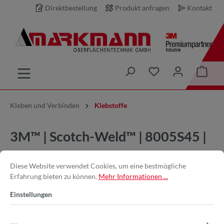
Direktbestellung
Produkt anfragen
Kontakt
inhalt springen
Kleben und Verbinden
Klebstoffe
3M™ | Scotch-Weld™ | 8005S45 |
Schwarz | 45 ml | 2-
Diese Website verwendet Cookies, um eine bestmögliche
Komponenten-
Erfahrung bieten zu können.
Mehr Informationen ...
Konstruktionsklebstoff auf
Einstellungen
Acrylatbasis DP8005|