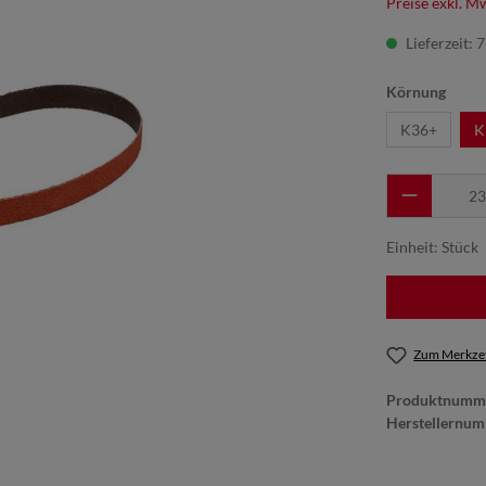
Preise exkl. M
Lieferzeit: 
Körnung
K36+
K
Einheit:
Stück
Zum Merkzet
Produktnumm
Herstellernu