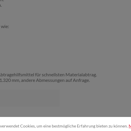
.
 wie:
ragehilfsmittel für schnellsten Materialabtrag.
n 1.320 mm, andere Abmessungen auf Anfrage.
verwendet Cookies, um eine bestmögliche Erfahrung bieten zu können.