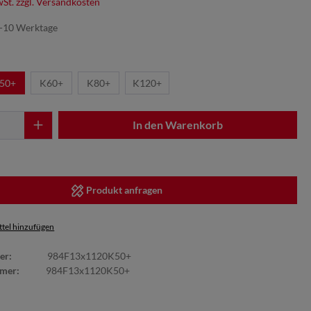
wSt. zzgl. Versandkosten
7-10 Werktage
50+
K60+
K80+
K120+
In den Warenkorb
Produkt anfragen
tel hinzufügen
er:
984F13x1120K50+
mmer:
984F13x1120K50+