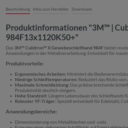
Beschreibung
Infos zum Hersteller
Downloads
Produktinformationen "3M™ | Cubi
984F13x1120K50+"
Das
3M™ Cubitron™ II Gewebeschleifband 984F
bietet revol
Anwendungen in der Metallverarbeitung. Entwickelt für maximal
Produktvorteile:
Ergonomisches Arbeiten:
Minimiert die Bedienerermüdung
Niedrige Schleiftemperaturen:
Reduziert das Risiko von
Maximale Schneidleistung:
Das präzise brechende Schleif
Produktivität deutlich steigern.
Hohe Standzeit:
Längere Lebensdauer des Schleifbands f
Robuster YF-Träger:
Speziell entwickelt für Edelstahl, 
Anwendungsbereiche:
Dimensionierung von Metallblechen und -coils.
Erzeugen eines definierten Schliffbilds auf Edelstahlbleche