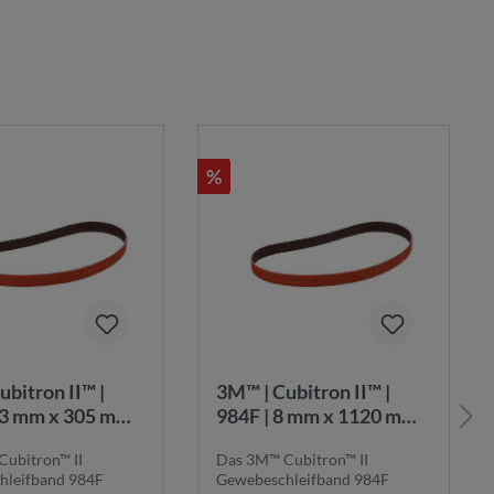
%
3M™ | Cubitron II™ |
13 mm x 305 mm |
984F | 8 mm x 1120 mm |
K80+ |
ubitron™ II
Das 3M™ Cubitron™ II
chleifband |
Gewebeschleifband |
hleifband 984F
Gewebeschleifband 984F
5425
7100044211