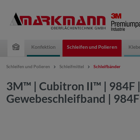
inhalt springen
Konfektion
Schleifen und Polieren
Kleb
Schleifen und Polieren
Schleifmittel
Schleifbänder
3M™ | Cubitron II™ | 984F
Gewebeschleifband | 98