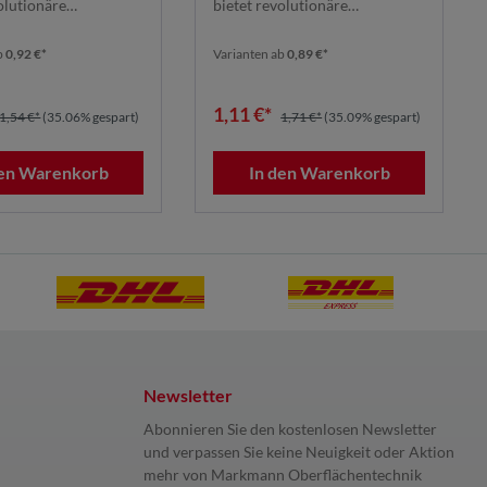
olutionäre
bietet revolutionäre
tung dank seines ...
Schleifleistung dank seines ...
b
0,92 €*
Varianten ab
0,89 €*
1,11 €*
1,54 €*
(35.06% gespart)
1,71 €*
(35.09% gespart)
den Warenkorb
In den Warenkorb
Newsletter
Abonnieren Sie den kostenlosen Newsletter
und verpassen Sie keine Neuigkeit oder Aktion
mehr von Markmann Oberflächentechnik