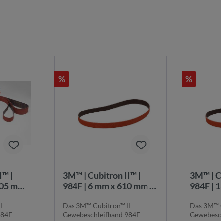
%
%
3M™ | Cubitron II™ |
3M™ | Cubitron II™ |
305 mm |
984F | 6 mm x 610 mm |
984F | 
K36+ |
K36+ |
I
Das 3M™ Cubitron™ II
Das 3M™ C
nd |
Gewebeschleifband |
Gewebes
984F
Gewebeschleifband 984F
Gewebesc
6+
7100044210
710003