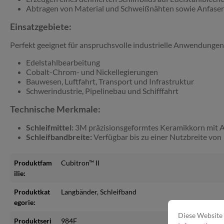
Abtragen von Material und Schweißnähten sowie Anfasen
Einsatzgebiete:
Perfekt geeignet für anspruchsvolle industrielle Anwendungen
Edelstahlbearbeitung
Cobalt-Chrom- und Nickellegierungen
Bauwesen, Luftfahrt, Transport und Infrastruktur
Schwerindustrie, Pipelinebau und Schifffahrt
Technische Merkmale:
Schleifmittel:
3M präzisionsgeformtes Keramikkorn mit Abt
Schleifbandbreite:
Verfügbar bis zu einer Nutzbreite vo
Produktfam
Cubitron™ II
ilie:
Produktkat
Langbänder
, Schleifband
egorie:
Diese Website 
Produktseri
984F