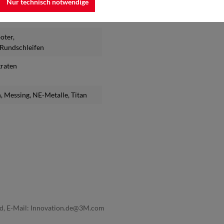
Nur technisch notwendige
boter
,
s Rundschleifen
graten
n
, Messing
, NE-Metalle
, Titan
nd, E-Mail: Innovation.de@3M.com