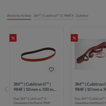
Ähnliche Artikel
3M™ | Cubitron™ 3 | 984FX
Zubehör
%
%
3M™ | Cubitron II™ |
3M™ | Cubitron II™ |
984F | 10 mm x 330 mm |
984F | 10 mm x 
K36+ |
K36+ |
Das 3M™ Cubitron™ II
Das 3M™ Cubitron™ I
Gewebeschleifband |
Gewebeschleifba
Gewebeschleifband 984F
Gewebeschleifband 
984F10x330K36+
984F10x305K3