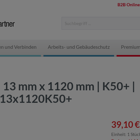
B2B Online
en und Verbinden
Arbeits- und Gebäudeschutz
Premium
 | 13 mm x 1120 mm | K50+ |
4F13x1120K50+
39,10 €
Einheit:
1 Stüc