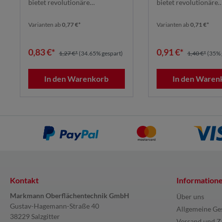
bietet revolutionäre
bietet revolutionäre
Schleifleistung dank seines ...
Schleifleistung dank se
Varianten ab
0,77 €*
Varianten ab
0,71 €*
0,83 €*
0,91 €*
1,27 €*
(34.65% gespart)
1,40 €*
(35% 
In den Warenkorb
In den Waren
Kontakt
Information
Markmann Oberflächentechnik GmbH
Über uns
Gustav-Hagemann-Straße 40
Allgemeine Ge
38229 Salzgitter
Versand und Z