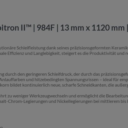
tron II™ | 984F | 13 mm x 1120 mm 
utionäre Schleifleistung dank seines präzisionsgeformten Keramik
e Effizienz und Langlebigkeit, steigert es die Produktivität und 
 durch den geringeren Schleifdruck, der durch das präzisionsgef
 Anlauffarben und hitzebedingten Spannungsrissen – ideal für emp
korn bildet kontinuierlich neue, scharfe Schneidkanten, die auße
ührt zu weniger Werkzeugwechseln und ermöglicht die Bearbeitu
Cobalt-Chrom-Legierungen und Nickellegierungen bei mittlerem bi
n.