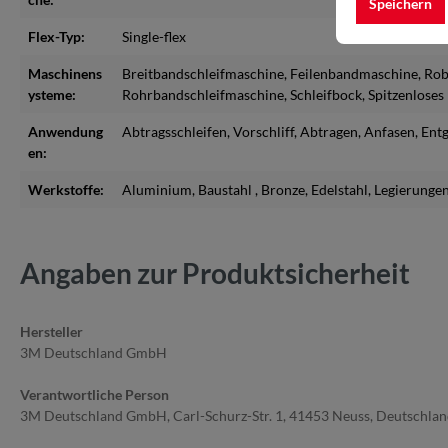
Speichern
Flex-Typ:
Single-flex
Maschinens
Breitbandschleifmaschine
, Feilenbandmaschine
, Ro
ysteme:
Rohrbandschleifmaschine
, Schleifbock
, Spitzenlose
Anwendung
Abtragsschleifen
, Vorschliff
, Abtragen
, Anfasen
, Ent
en:
Werkstoffe:
Aluminium
, Baustahl
, Bronze
, Edelstahl
, Legierunge
Angaben zur Produktsicherheit
Hersteller
3M Deutschland GmbH
Verantwortliche Person
3M Deutschland GmbH, Carl-Schurz-Str. 1, 41453 Neuss, Deutschla