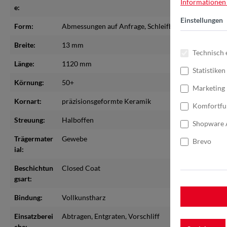
Informationen .
e:
Einstellungen
Form:
Abmessungen auf Anfrage
, Schleifbänder bis max. 
Breite:
13 mm
Technisch 
Länge:
1120 mm
Statistiken
Körnung:
50+
Marketing
Kornart:
präzisionsgeformte Keramik
Komfortfu
Streuung:
Halboffen
Shopware 
Trägermater
Gewebe
Brevo
ial:
Beschichtun
Closed Coat
gsart:
Bindung:
Vollkunstharz
Einsatzberei
Abtragen
, Entgraten
, Vorschliff
che: