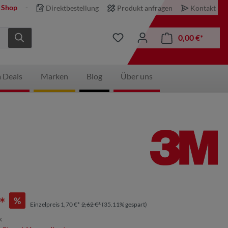
 Shop
Direktbestellung
Produkt anfragen
Kontakt
0,00 €*
 Deals
Marken
Blog
Über uns
*
%
Einzelpreis 1,70 €*
2,62 €*
(35.11% gespart)
k