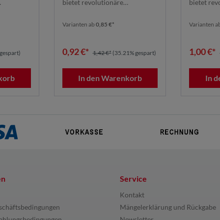
bietet revolutionäre
bietet rev
ines ...
Schleifleistung dank seines ...
Schleifleis
Varianten ab
0,85 €*
Varianten a
0,92 €*
1,00 €*
gespart)
1,42 €*
(35.21% gespart)
korb
In den Warenkorb
In 
en
Service
Kontakt
schäftsbedingungen
Mängelerklärung und Rückgabe
ahlungsbedingungen
Newsletter