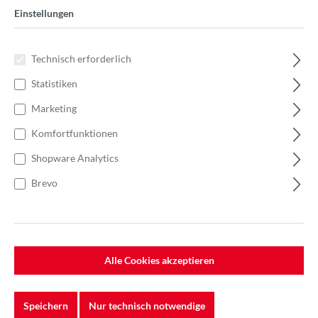
Einstellungen
Technisch erforderlich
Statistiken
Marketing
Komfortfunktionen
Shopware Analytics
Brevo
%
52,40 €*
Einzelpreis 5,24 €*
7,49 €*
(30.04% gespart)
Alle Cookies akzeptieren
Einheit:
1 Stück
Preise exkl. MwSt. zzgl. Versandkosten
Speichern
Nur technisch notwendige
Lieferzeit: 5-7 Werktage