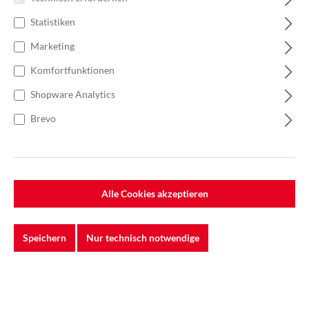
Statistiken
Marketing
Komfortfunktionen
Shopware Analytics
Brevo
Alle Cookies akzeptieren
Speichern
Nur technisch notwendige
%
406,68 €*
Einzelpreis 33,89 €*
45,18 €*
(24.99% gespart)
Einheit:
1 Stück
Preise exkl. MwSt. zzgl. Versandkosten