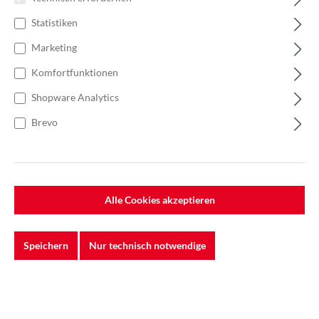
Statistiken
Marketing
Komfortfunktionen
Shopware Analytics
Brevo
Alle Cookies akzeptieren
Speichern
Nur technisch notwendige
%
379,92 €*
Einzelpreis 31,66 €*
42,21 €*
(24.99% gespart)
Einheit:
1 Stück
Preise exkl. MwSt. zzgl. Versandkosten