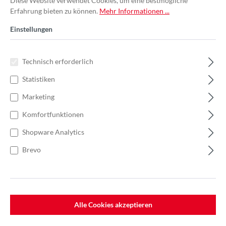
Diese Website verwendet Cookies, um eine bestmögliche
Erfahrung bieten zu können.
Mehr Informationen ...
Einstellungen
Technisch erforderlich
Statistiken
Marketing
Komfortfunktionen
Shopware Analytics
Brevo
%
36,50 €*
Einzelpreis 1,46 €*
2,24 €*
(34.82% gespart)
Einheit:
1 Stück
Preise exkl. MwSt. zzgl. Versandkosten
Alle Cookies akzeptieren
Lieferzeit: 7-10 Werktage