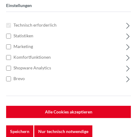
7100288135
Einstellungen
Technisch erforderlich
Statistiken
Marketing
Komfortfunktionen
Shopware Analytics
Brevo
Alle Cookies akzeptieren
%
31,00 €*
Einzelpreis 0,62 €*
0,88 €*
(29.55% gespart)
Einheit:
1 Stück
Speichern
Nur technisch notwendige