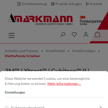
Direktbestellung
Produkt anfragen
Kontakt
inhalt springen
Schleifen und Polieren
Schleifmittel
Schleifscheiben
Kletthaftende Scheiben
3M™ | Xtract™ | Cubitron™ II |
710W | 200mm | 180+| ungelocht
Diese Website verwendet Cookies, um eine bestmögliche
Erfahrung bieten zu können.
Mehr Informationen ...
| Gitternetzschleifscheibe Klett |
Einstellungen
7100287825
Technisch erforderlich