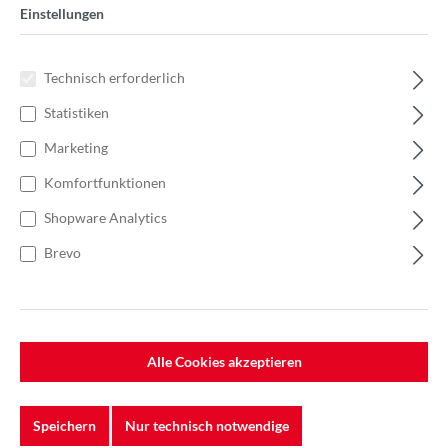
Einstellungen
Technisch erforderlich
Statistiken
Marketing
Komfortfunktionen
Shopware Analytics
Brevo
%
13,00 €*
Alle Cookies akzeptieren
Einzelpreis 0,13 €*
0,18 €*
(27.78% gespart)
Einheit:
1 Stück
Preise exkl. MwSt. zzgl. Versandkosten
Speichern
Nur technisch notwendige
Auf Lager